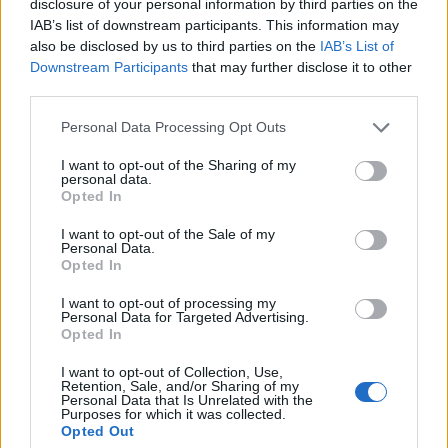
disclosure of your personal information by third parties on the
tavalyi év utolsó negyedére és az év egészére
IAB’s list of downstream participants. This information may
vonatkozó előzetes adatokat.
also be disclosed by us to third parties on the
IAB’s List of
Downstream Participants
that may further disclose it to other
A kínai gazdaság a pénzügyi világválság, 2009 első
third parties.
negyedéve óta a tavalyi harmadik negyedévben nőtt a
Personal Data Processing Opt Outs
legkisebb mértékben, a bruttó hazai termék éves
összevetésben 6,5 százalékkal bővült július-
I want to opt-out of the Sharing of my
personal data.
szeptemberben, az első és második negyedévben mért 6,8-
Opted In
6,8 százalék után. A kínai vezetés mindazonáltal továbbra
is arra számít, hogy az év egészében elérték a kitűzött...
I want to opt-out of the Sale of my
Personal Data.
Opted In
KEDVES OLVASÓNK!
I want to opt-out of processing my
Personal Data for Targeted Advertising.
A keresett cikk a portfolio.hu hírarchívumához
Opted In
tartozik, melynek olvasása előfizetéses
I want to opt-out of Collection, Use,
regisztrációhoz kötött.
Retention, Sale, and/or Sharing of my
Personal Data that Is Unrelated with the
Purposes for which it was collected.
Az előfizetés a következőket tartalmazza:
Opted Out
Portfolio.hu teljes cikkarchívum