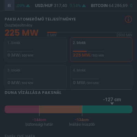
65,75
0,09%
USD/HUF
317,40
0,14%
BITCOIN
64 286,69
0,0
PAKSI ATOMERŐMŰ TELJESÍTMÉNYE
Összteljesítmény
225 MW
0 MW
2000 MW
1. blokk
2. blokk
0 MW
225 MW
/ 500 MW
/ 500 MW
3. blokk
4. blokk
0 MW
0 MW
/ 500 MW
/ 500 MW
DUNA VÍZÁLLÁSA PAKSNÁL
-127 cm
-144cm
-134cm
biztonsági határ
leállási küszöb
Forrás: OVF, HAEA