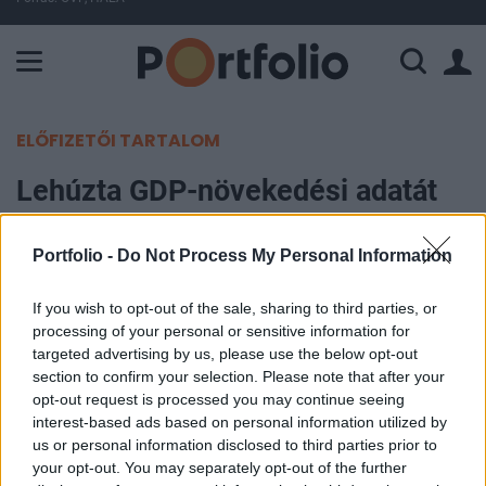
A Paksi Atomerőmű összteljesítménye 225 MW. A Duna vízállá
ELŐFIZETŐI TARTALOM
Lehúzta GDP-növekedési adatát
Kína
Portfolio -
Do Not Process My Personal Information
MTI
2019. január 18. 14:33
If you wish to opt-out of the sale, sharing to third parties, or
processing of your personal or sensitive information for
targeted advertising by us, please use the below opt-out
A kínai statisztikai hivatal pénteken bejelentette,
section to confirm your selection. Please note that after your
hogy a felülvizsgálatok eredményeként 6,9
opt-out request is processed you may continue seeing
százalékról 6,8 százalékra csökkentette a kínai
interest-based ads based on personal information utilized by
us or personal information disclosed to third parties prior to
gazdaság növekedésének 2017-ben elért ütemét.
your opt-out. You may separately opt-out of the further
A hivatal jövő héten hétfőn hozza nyilvánosságra a