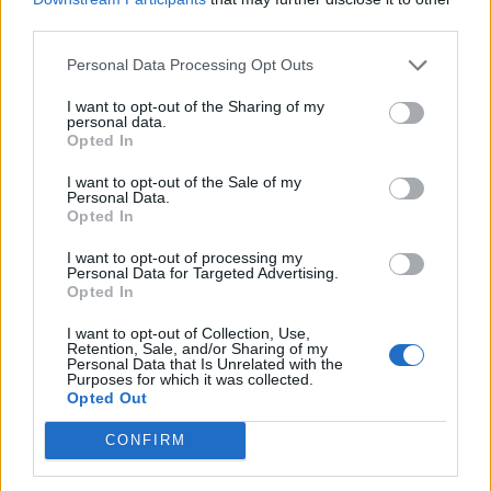
third parties.
a garantált bérminimum emelkedése, valamint az egyre
fokozódó munkaerőhiány miatt tehát továbbra is
Personal Data Processing Opt Outs
dinamikus a béremelkedés.Az infláció azonban tartósan
3% körül mozog, ami a reálkeresetek növekedésére már...
I want to opt-out of the Sharing of my
personal data.
Opted In
KEDVES OLVASÓNK!
I want to opt-out of the Sale of my
Personal Data.
A keresett cikk a portfolio.hu hírarchívumához
Opted In
tartozik, melynek olvasása előfizetéses
I want to opt-out of processing my
regisztrációhoz kötött.
Personal Data for Targeted Advertising.
Opted In
Az előfizetés a következőket tartalmazza:
I want to opt-out of Collection, Use,
Portfolio.hu teljes cikkarchívum
Retention, Sale, and/or Sharing of my
Kötéslisták: BÉT elmúlt 2 év napon belüli
Personal Data that Is Unrelated with the
Purposes for which it was collected.
kötéslistái
Opted Out
CONFIRM
Előfizetés