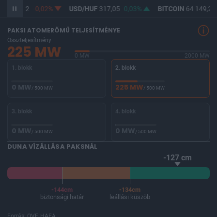
UF
365,32
-0,02%
USD/HUF
317,05
0,03%
BITCOIN
64 149,27
PAKSI ATOMERŐMŰ TELJESÍTMÉNYE
Összteljesítmény
225 MW
0 MW
2000 MW
1. blokk
2. blokk
0 MW
225 MW
/ 500 MW
/ 500 MW
3. blokk
4. blokk
0 MW
0 MW
/ 500 MW
/ 500 MW
DUNA VÍZÁLLÁSA PAKSNÁL
-127 cm
-144cm
-134cm
biztonsági határ
leállási küszöb
Forrás: OVF, HAEA