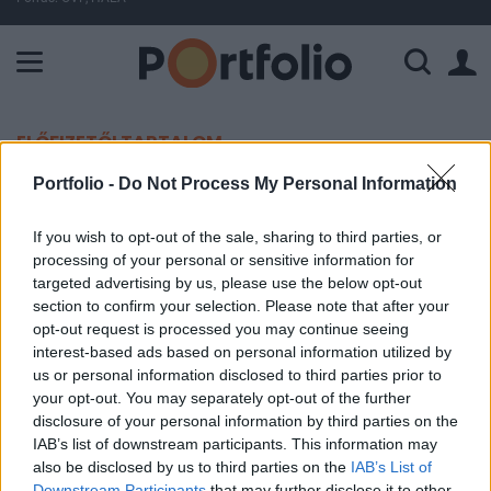
A Paksi Atomerőmű összteljesítménye 225 MW. A Duna vízállá
ELŐFIZETŐI TARTALOM
Portfolio -
Do Not Process My Personal Information
Kitartott a gyors béremelkedés
If you wish to opt-out of the sale, sharing to third parties, or
Portfolio
processing of your personal or sensitive information for
2019. január 22. 09:23
targeted advertising by us, please use the below opt-out
section to confirm your selection. Please note that after your
opt-out request is processed you may continue seeing
Tavaly novemberben is kitartott a gyors
interest-based ads based on personal information utilized by
béremelkedési ütem, azonban az infláció miatt a
us or personal information disclosed to third parties prior to
reálkeresetek már lassabb ütemben nőnek.
your opt-out. You may separately opt-out of the further
disclosure of your personal information by third parties on the
Novemberben 11,1%-kal nőttek a bérek a versenyszférában
IAB’s list of downstream participants. This information may
a KSH adatai alapján, vagyis az elmúlt időszak
also be disclosed by us to third parties on the
IAB’s List of
kétszámjegyű béremelkedése fennmaradt. A minimálbér és
Downstream Participants
that may further disclose it to other