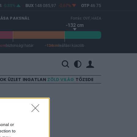
0,88%
BUX
148 085,97
-0,67%
OTP
46 750
-1,06%
MOL
LÁSA PAKSNÁL
Forrás: OVF, HAEA
-132 cm
4cm
biztonsági határ
-134cm
leállási küszöb
 a leállási küszöb -134 cm.
SOK
ÜZLET
INGATLAN
ZÖLD VILÁG
TŐZSDE
i időpont
sonal or
ection to