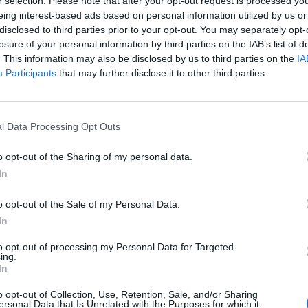
r selection. Please note that after your opt-out request is processed y
eing interest-based ads based on personal information utilized by us or
aslatára a szakszervezetek két másik változattal válas
disclosed to third parties prior to your opt-out. You may separately opt-
losure of your personal information by third parties on the IAB’s list of
meg a felek, így folytatódik a sztrájk az Audiban. A
. This information may also be disclosed by us to third parties on the
IA
s már a nemzetközi ellátási láncban is fennakadások
Participants
that may further disclose it to other third parties.
ervezet tájékoztató gyűlést hívott össze, a további tá
dőpont.
l Data Processing Opt Outs
:50 Megosztás Folytatódik a sztrájk, nincs még tárgyalási időpo
 24. óta tartó sztrájk a győri Audiban, miután hétfőn sem tudot
o opt-out of the Sharing of my personal data.
z Audi Hungária Független...
In
o opt-out of the Sale of my Personal Data.
ASÓNK!
In
a portfolio.hu hírarchívumához tartozik, melynek olvasása előf
to opt-out of processing my Personal Data for Targeted
ötött.
ing.
In
övetkezőket tartalmazza:
 teljes cikkarchívum
o opt-out of Collection, Use, Retention, Sale, and/or Sharing
ersonal Data that Is Unrelated with the Purposes for which it