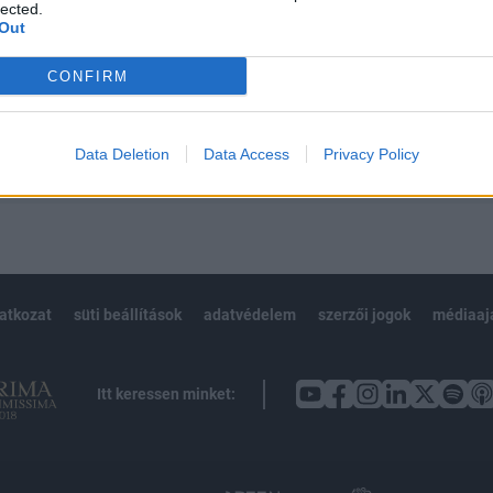
 BÉT elmúlt 2 év napon belüli
lected.
Out
CONFIRM
Előfizetés
Data Deletion
Data Access
Privacy Policy
NK VAGY?
BEJELENTKEZÉS
latkozat
süti beállítások
adatvédelem
szerzői jogok
médiaaj
Itt keressen minket: