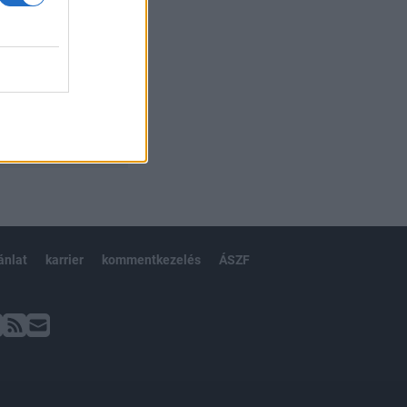
ánlat
karrier
kommentkezelés
ÁSZF