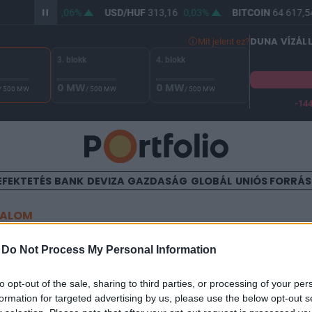
HUF
361,93
0,06%
USD/HUF
313,16
0,03%
BITCOIN
64 617,54
DUNA VÍZÁL
Mit jelent ez?
3. blokk
4. blokk
0 MW
0 MW
/ 500 MW
/ 500 MW
/ 500 MW
-14
A Duna vízállása Paksnál -132 cm. A biztonsági határ -144 cm,
EFEKTETÉS
BANK
DEVIZA
GAZDASÁG
GLOBÁL
UNIÓS FORRÁ
TALOM
rájk: nincs még új tárgyalás
-
Do Not Process My Personal Information
to opt-out of the sale, sharing to third parties, or processing of your per
formation for targeted advertising by us, please use the below opt-out s