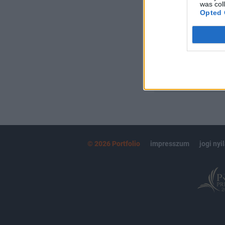
Kötéslisták:
was col
Opted 
kötéslistái
MÁR ELŐFIZETŐ
© 2026 Portfolio
impresszum
jogi nyi