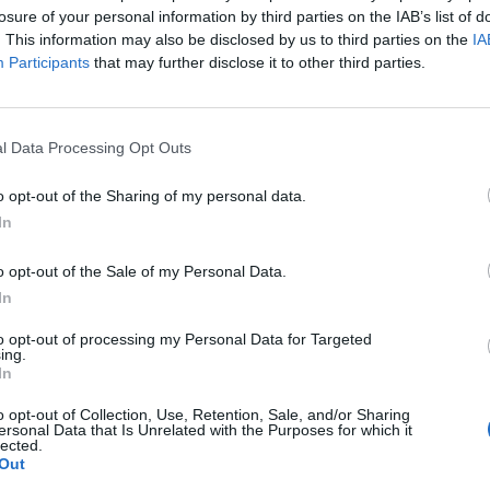
nésének (Brexit) folyamatát övező egyre erősebb biz
losure of your personal information by third parties on the IAB’s list of
erint nem kizárt recesszió kialakulása sem.
. This information may also be disclosed by us to third parties on the
IA
Participants
that may further disclose it to other third parties.
026Szeptember 23-án lesz a Portfolio Future of Finance 2026 ko
pénzügyek jövője, érdemes eljönni.Információ és jelentkezésA B
 ülésről szóló csütörtöki bejelentés szerint - a várakozásoknak
l Data Processing Opt Outs
ázalékos irányadó kamatát. A monetáris testület egyhangúan...
o opt-out of the Sharing of my personal data.
In
ASÓNK!
a portfolio.hu hírarchívumához tartozik, melynek olvasása előf
o opt-out of the Sale of my Personal Data.
ötött.
In
övetkezőket tartalmazza:
to opt-out of processing my Personal Data for Targeted
ing.
 teljes cikkarchívum
In
 BÉT elmúlt 2 év napon belüli
o opt-out of Collection, Use, Retention, Sale, and/or Sharing
ersonal Data that Is Unrelated with the Purposes for which it
lected.
Out
Előfizetés