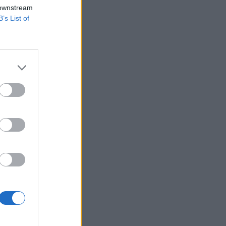
onytalanság. A
 downstream
B’s List of
nferenciája,
ank of England a
 megfelelően - nem
izetéses