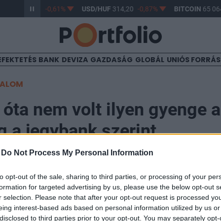
/HUF
363,17
-0,61%
USD/HUF
314,20
-0,87%
BITCOIN
65 064
EFEKTETÉS
BANK
DEVIZA
GAZDASÁG
GLOBÁL
UNIÓS FORRÁ
TALOM
 óta nem volt ilyen gyenge a 
 a jegybank szerint
-
Do Not Process My Personal Information
6
to opt-out of the sale, sharing to third parties, or processing of your per
formation for targeted advertising by us, please use the below opt-out s
 szerint a brit gazdaság növekedési lendülete a tíz évv
r selection. Please note that after your opt-out request is processed y
ta nem volt olyan gyenge, mint jelenleg, és ennek egyik
eing interest-based ads based on personal information utilized by us or
disclosed to third parties prior to your opt-out. You may separately opt-