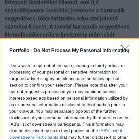
Központi Statisztikai Hivatal, ami 0,4
százalékpontos lassulást jelentene a harmadik
negyedéves, több évtizedes rekordot jelentő
számhoz képest. A tavalyi harmadik negyedéves,
kiemelkedően erős teljesítmény után tehát
elindulhatott a magyar gazdaság lassulása, ez
Portfolio -
Do Not Process My Personal Information
azonban nincs kőbe vésve, vannak ugyanis
optimizmusra okot adó jelek, vagyis nem
If you wish to opt-out of the sale, sharing to third parties, or
elhanyagolható meglepetés-potenciál van a
processing of your personal or sensitive information for
holnapi adatban. Abban egyetértenek a piaci
targeted advertising by us, please use the below opt-out
szakértők, hogy idén érezhető lassulás jöhet a
section to confirm your selection. Please note that after your
hazai gazdaságban, az ennek mértékére adott
opt-out request is processed you may continue seeing
interest-based ads based on personal information utilized by
előrejelzések azonban nagy szórást mutatnak.
us or personal information disclosed to third parties prior to
your opt-out. You may separately opt-out of the further
Back to Europe 2026Az áprilisi választások után
disclosure of your personal information by third parties on the
visszakerült az európai térképre Magyarország, a kormány
IAB’s list of downstream participants. This information may
kiemelt célja az uniós források hazahozatala, illetve
also be disclosed by us to third parties on the
IAB’s List of
hosszabb távon az euró bevezetése. Milyen utat kell
Downstream Participants
that may further disclose it to other