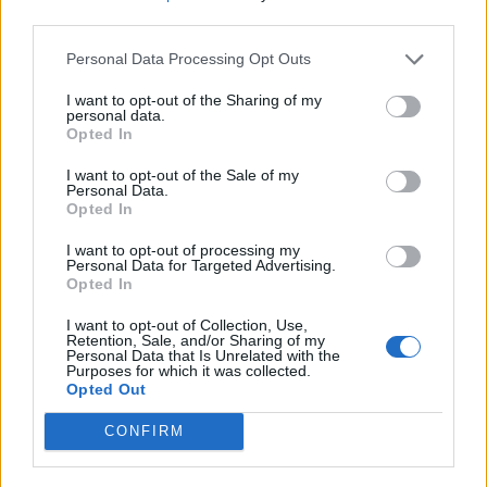
bejárnia Magyarországnak addig és mekkora lökést
third parties.
adhatnak az uniós pénzek a gazdaságnak? Ezzel a
Personal Data Processing Opt Outs
kérdéssel foglalkozik a Portfolio konferenciája, mely
szakértőkkel...
I want to opt-out of the Sharing of my
personal data.
Opted In
KEDVES OLVASÓNK!
I want to opt-out of the Sale of my
Personal Data.
A keresett cikk a portfolio.hu hírarchívumához
Opted In
tartozik, melynek olvasása előfizetéses
I want to opt-out of processing my
regisztrációhoz kötött.
Personal Data for Targeted Advertising.
Opted In
Az előfizetés a következőket tartalmazza:
Portfolio.hu teljes cikkarchívum
I want to opt-out of Collection, Use,
Retention, Sale, and/or Sharing of my
Kötéslisták: BÉT elmúlt 2 év napon belüli
Personal Data that Is Unrelated with the
Purposes for which it was collected.
kötéslistái
Opted Out
Előfizetés
CONFIRM