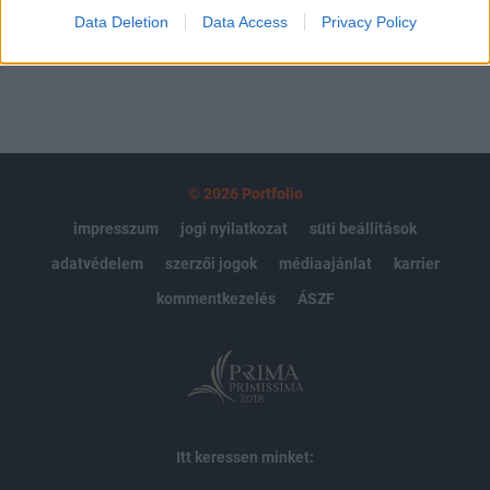
MÁR ELŐFIZETŐNK VAGY?
BEJELENTKEZÉS
Data Deletion
Data Access
Privacy Policy
© 2026 Portfolio
impresszum
jogi nyilatkozat
süti beállítások
adatvédelem
szerzői jogok
médiaajánlat
karrier
kommentkezelés
ÁSZF
Itt keressen minket: