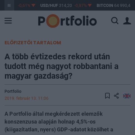
F
363,17
-0,61%
USD/HUF
314,20
-0,87%
BITCOIN
64 990,42
ELŐFIZETŐI TARTALOM
A több évtizedes rekord után
tudott még nagyot robbantani a
magyar gazdaság?
Portfolio
2019. február 13. 11:06
A Portfolio által megkérdezett elemzők
konszenzusa alapján holnap 4,5%-os
(kiigazítatlan, nyers) GDP-adatot közölhet a