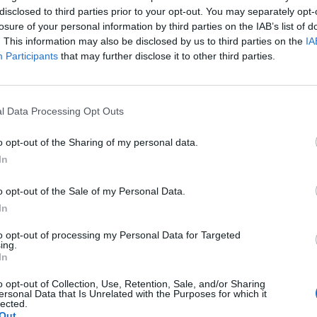
disclosed to third parties prior to your opt-out. You may separately opt-
losure of your personal information by third parties on the IAB’s list of
rint volt egy kg kenyér átlagosan, ami 5%-kal több, mi
. This information may also be disclosed by us to third parties on the
IA
le ára 14%-kal nőtt egy év alatt. Az áremelkedésnek p
Participants
that may further disclose it to other third parties.
pján 23 százalékkal drágább a búza, mint egy évvel ezelőtt. A b
rópai aszály miatt már jelentősen drágultak a sütőipari termék
l Data Processing Opt Outs
 aszály ugyanis felhajtotta a gabonaárakat a világpiacon. A GK
5%-os drágulással számol a kenyér és a péksütemények...
o opt-out of the Sharing of my personal data.
In
ASÓNK!
o opt-out of the Sale of my Personal Data.
a portfolio.hu hírarchívumához tartozik, melynek olvasása előf
In
ötött.
to opt-out of processing my Personal Data for Targeted
ing.
övetkezőket tartalmazza:
In
 teljes cikkarchívum
 BÉT elmúlt 2 év napon belüli
o opt-out of Collection, Use, Retention, Sale, and/or Sharing
ersonal Data that Is Unrelated with the Purposes for which it
lected.
Out