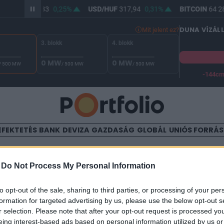
UR/HUF
366,33
0,25%
USD/HUF
317,94
0,31%
BITCOIN
64 28
DUNA VÍZÁL
Mit jelent ez?
3. blokk
4. blokk
0 MW
0 MW
/ 500 MW
/ 500 MW
/ 500 MW
-144c
A Duna vízállása Paksnál -127 cm. A biztonsági határ -144 cm,
EFEKTETÉS
BANK
DEVIZA
GAZDASÁG
GLOBÁL
UNIÓS FORRÁ
TALOM
-
Do Not Process My Personal Information
gulhat a kenyér
to opt-out of the sale, sharing to third parties, or processing of your per
formation for targeted advertising by us, please use the below opt-out s
r selection. Please note that after your opt-out request is processed y
4
eing interest-based ads based on personal information utilized by us or