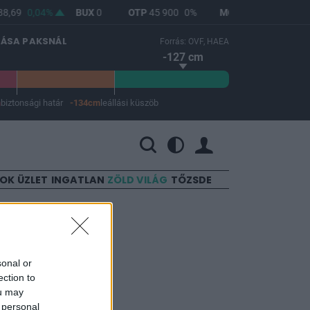
8,69
0,04%
BUX
0
OTP
45 900
0%
MOL
4 692
1,12%
LÁSA PAKSNÁL
Forrás: OVF, HAEA
-127 cm
m
biztonsági határ
-134cm
leállási küszöb
 a leállási küszöb -134 cm.
SOK
ÜZLET
INGATLAN
ZÖLD VILÁG
TŐZSDE
sonal or
ection to
ou may
 personal