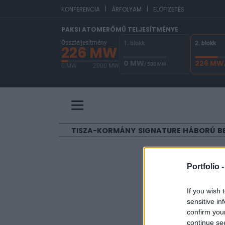
|
|
E
KONFERENCIA
ÁRFOLYAM
ELŐFIZETÉS
PAKSI ATOMERŐMŰ TELJESÍTMÉNYE
Összteljesítmény
1. blokk
2. blokk
226 MW
0 MW
226 MW
/ 500 MW
0 MW
2000 MW
A Paksi Atomerőmű összteljesítménye 226 MW. 
TISZA-KORMÁNY
SIGNATURE
HÁBORÚ
B
ELŐFIZETŐI TAR
Portfolio 
Újra drá
If you wish 
sensitive in
Portfolio
confirm you
2019. február 20. 18:0
continue se