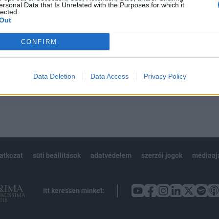
ersonal Data that Is Unrelated with the Purposes for which it
 teljes cikkarchívum
lected.
 BÉT elmúlt 2 év napon belüli
Out
CONFIRM
Előfizetés
Data Deletion
Data Access
Privacy Policy
NK VAGY?
BEJELENTKEZÉS
latkozat
süti beállítások
adatvédelem
szerzői jogok
médiaaj
Itt keressen minket: