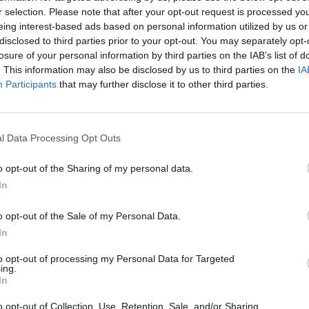
zthatják a Brexitet, ha március 12-ig nem fogadja el a
r selection. Please note that after your opt-out request is processed y
odását - rajzolódik ki sajtóértesülésekből. Ezt amiatt
eing interest-based ads based on personal information utilized by us or
úttal nyilvánosan el fog határolódni az eddig mindig le
disclosed to third parties prior to your opt-out. You may separately opt-
küli brit kizuhanás forgatókönyvétől. Mindezt May a 
losure of your personal information by third parties on the IAB’s list of
. This information may also be disclosed by us to third parties on the
IA
ezentálja és utána áll majd a parlament alsóháza elé.
Participants
that may further disclose it to other third parties.
orinttal szemben egyhavi, az euróval szemben kétéves 
halasztásának reményére.
utáni felszólalásában valóban megnyitotta az utat May a Brexit
l Data Processing Opt Outs
vazás előtt:Kapcsolódó cikkünk2019.02.26Kimondta May: lehet 
o opt-out of the Sharing of my personal data.
kormányfő mai beszédében nyilvánosan is elhatárolódik majd a
In
rgatókönyvétől, hogy elkerülje akár tucatnyi miniszterének...
o opt-out of the Sale of my Personal Data.
ASÓNK!
In
a portfolio.hu hírarchívumához tartozik, melynek olvasása előf
to opt-out of processing my Personal Data for Targeted
ing.
ötött.
In
övetkezőket tartalmazza:
o opt-out of Collection, Use, Retention, Sale, and/or Sharing