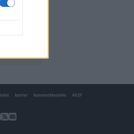
ánlat
karrier
kommentkezelés
ÁSZF