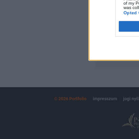
of my P
Portfolio.hu
was col
Kötéslisták:
Opted 
kötéslistái
MÁR ELŐFIZETŐ
© 2026 Portfolio
impresszum
jogi nyi