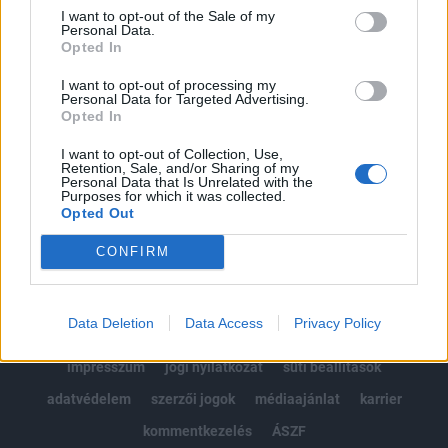
Portfolio.hu teljes cikkarchívum
I want to opt-out of the Sale of my
Personal Data.
Kötéslisták: BÉT elmúlt 2 év napon belüli
Opted In
kötéslistái
I want to opt-out of processing my
Personal Data for Targeted Advertising.
Előfizetés
Opted In
I want to opt-out of Collection, Use,
Retention, Sale, and/or Sharing of my
MÁR ELŐFIZETŐNK VAGY?
BEJELENTKEZÉS
Personal Data that Is Unrelated with the
Purposes for which it was collected.
Opted Out
CONFIRM
Data Deletion
Data Access
Privacy Policy
© 2026 Portfolio
impresszum
jogi nyilatkozat
süti beállítások
adatvédelem
szerzői jogok
médiaajánlat
karrier
kommentkezelés
ÁSZF