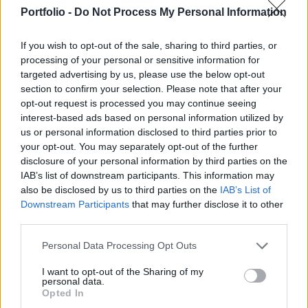
az egy hónap múlva esedékes kilépés
Portfolio -
Do Not Process My Personal Information
elhalasztását, amennyiben London "azt igazolni
tudja".
If you wish to opt-out of the sale, sharing to third parties, or
processing of your personal or sensitive information for
A szerződést nem lehet újratárgyalni, de ha briteknek több
targeted advertising by us, please use the below opt-out
időre van szükségük, meg tudjuk vizsgálni a halasztási
section to confirm your selection. Please note that after your
kérelmet- fogalmazott a francia elnök Angela Merkel német
opt-out request is processed you may continue seeing
kancellárral tartott közös sajtótájékoztatóján a francia
interest-based ads based on personal information utilized by
us or personal information disclosed to third parties prior to
elnöki hivatalban. "Ahogy Michel Barnier (uniós főtárgyaló)
your opt-out. You may separately opt-out of the further
is mondta, nincs több időnk, amire most mindannyiunknak
disclosure of your personal information by third parties on the
szüksége van, az egy döntés"...
IAB’s list of downstream participants. This information may
also be disclosed by us to third parties on the
IAB’s List of
Downstream Participants
that may further disclose it to other
KEDVES OLVASÓNK!
third parties.
A keresett cikk a portfolio.hu hírarchívumához
Personal Data Processing Opt Outs
tartozik, melynek olvasása előfizetéses
regisztrációhoz kötött.
I want to opt-out of the Sharing of my
personal data.
Opted In
Az előfizetés a következőket tartalmazza: