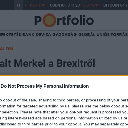
R/HUF
363,17
-0,61%
USD/HUF
314,20
-0,87%
BITCOIN
64 96
EFEKTETÉS
BANK
DEVIZA
GAZDASÁG
GLOBÁL
UNIÓS FORRÁ
TALOM
lt Merkel a Brexitről
-
Do Not Process My Personal Information
47
to opt-out of the sale, sharing to third parties, or processing of your per
 uniós tagság március 29-re tervezett megszüntetésének
formation for targeted advertising by us, please use the below opt-out s
l, de ehhez a londoni alsóháznak el kell fogadnia a br
r selection. Please note that after your opt-out request is processed y
állapodását a Brexit feltételeiről - mondta Angela Me
eing interest-based ads based on personal information utilized by us or
tökön a szövetségi parlamentben (Bundestag) a délut
disclosed to third parties prior to your opt-out. You may separately opt-