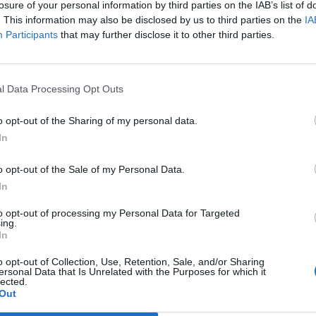
losure of your personal information by third parties on the IAB’s list of
csúcson képviselendő német álláspontot ismertető be
. This information may also be disclosed by us to third parties on the
IA
Participants
that may further disclose it to other third parties.
a: amennyiben nem sikerül elfogadni a megállapodást, vagy ne
b EU-csúcs összehívására lehet szükség március 29. előtt.Kap
üsszel kezében az Egyesült Királyság sorsa - Íme a várható m
natig küzdeni kell a megegyezésen alapuló, rendezett Brexitért...
l Data Processing Opt Outs
o opt-out of the Sharing of my personal data.
ASÓNK!
In
a portfolio.hu hírarchívumához tartozik, melynek olvasása előf
o opt-out of the Sale of my Personal Data.
ötött.
In
övetkezőket tartalmazza:
to opt-out of processing my Personal Data for Targeted
 teljes cikkarchívum
ing.
In
 BÉT elmúlt 2 év napon belüli
o opt-out of Collection, Use, Retention, Sale, and/or Sharing
ersonal Data that Is Unrelated with the Purposes for which it
lected.
Előfizetés
Out