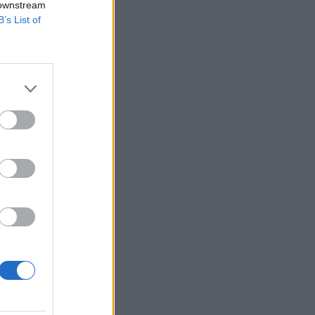
 downstream
szédében.
B’s List of
m is szavaznak róla
csolódó
enetrendAláhúzta,
izetéses