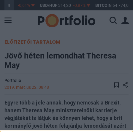
F
363,17
-0,61%
USD/HUF
314,20
-0,87%
BITCOIN
64 774,03
ELŐFIZETŐI TARTALOM
Jövő héten lemondhat Theresa
May
Portfolio
2019. március 22. 08:48
Egyre több a jele annak, hogy nemcsak a Brexit,
hanem Theresa May miniszterelnöki karrierje
végjátékát is látjuk és könnyen lehet, hogy a brit
kormányfő jövő héten felajánlja lemondását azért