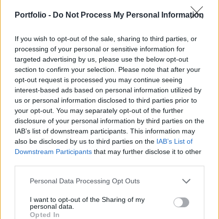
cserébe, hogy a parlament alsóháza végre
elfogadja a kilépési megállapodást - vázolja több
Portfolio -
Do Not Process My Personal Information
sajtójelentés alapján a Politico ma reggeli londoni
hírlevele.
If you wish to opt-out of the sale, sharing to third parties, or
processing of your personal or sensitive information for
targeted advertising by us, please use the below opt-out
Folyamatosan változik Theresa May Brexit-stratégiája,
section to confirm your selection. Please note that after your
illetve a szóban vázolt rövid távú elképzelései is, amit még
opt-out request is processed you may continue seeing
a minisztereinek is nehéz követni, mindez pedig afelé
interest-based ads based on personal information utilized by
mutat, hogy a miniszterelnöki pozíciója erősen inog. Ezt
us or personal information disclosed to third parties prior to
többek között a Spectator jól értesült szerzőjének a
your opt-out. You may separately opt-out of the further
Telegraph-ban megjelent cikkére alapozza a Politico,
disclosure of your personal information by third parties on the
miszerint több miniszter is úgy látja:May...
IAB’s list of downstream participants. This information may
also be disclosed by us to third parties on the
IAB’s List of
Downstream Participants
that may further disclose it to other
KEDVES OLVASÓNK!
third parties.
A keresett cikk a portfolio.hu hírarchívumához
Personal Data Processing Opt Outs
tartozik, melynek olvasása előfizetéses
I want to opt-out of the Sharing of my
regisztrációhoz kötött.
personal data.
Opted In