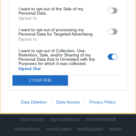
Az előfizetés a következőket tartalmazza:
I want to opt-out of the Sale of my
Portfolio.hu teljes cikkarchívum
Personal Data.
Kötéslisták: BÉT elmúlt 2 év napon belüli
Opted In
kötéslistái
I want to opt-out of processing my
Personal Data for Targeted Advertising.
Opted In
Előfizetés
I want to opt-out of Collection, Use,
Retention, Sale, and/or Sharing of my
Personal Data that Is Unrelated with the
MÁR ELŐFIZETŐNK VAGY?
BEJELENTKEZÉS
Purposes for which it was collected.
Opted Out
CONFIRM
Data Deletion
Data Access
Privacy Policy
© 2026 Portfolio
impresszum
jogi nyilatkozat
süti beállítások
adatvédelem
szerzői jogok
médiaajánlat
karrier