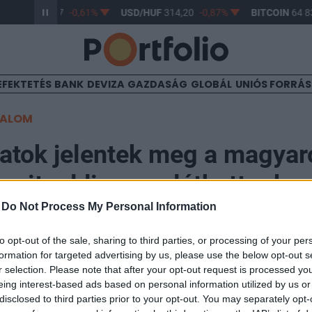
R/HUF
363,17
-0,61%
USD/HUF
314,20
-0,87%
BITCOIN
64 83
EFEKTETÉS
BANK
DEVIZA
GAZDASÁG
GLOBÁL
UNIÓS FORRÁ
TALOM
atok jelentek meg a magyar
 amit eddig nem láthattunk
-
Do Not Process My Personal Information
13
to opt-out of the sale, sharing to third parties, or processing of your per
formation for targeted advertising by us, please use the below opt-out s
r selection. Please note that after your opt-out request is processed y
i újításának köszönhetően képet kapunk arról, hogy 
eing interest-based ads based on personal information utilized by us or
keresete, valamint az is kiderül ezentúl a havi tájékozt
disclosed to third parties prior to your opt-out. You may separately opt-