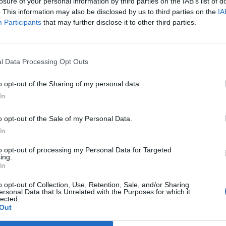
tok mennyi pénzt keresnek.
losure of your personal information by third parties on the IAB’s list of
. This information may also be disclosed by us to third parties on the
IA
te közzé az új módszertan szerint számított kereseti statisztikái
Participants
that may further disclose it to other third parties.
 felett nőnek a bérek. Januárban a bruttó átlagkereset 343 500 
 forint volt. Az új felmérésből megtudhatjuk, hogy miként alakul
zt is, hogy az egyes korosztályok mennyi pénzt...
l Data Processing Opt Outs
o opt-out of the Sharing of my personal data.
ASÓNK!
In
a portfolio.hu hírarchívumához tartozik, melynek olvasása előf
o opt-out of the Sale of my Personal Data.
ötött.
In
övetkezőket tartalmazza:
to opt-out of processing my Personal Data for Targeted
 teljes cikkarchívum
ing.
 BÉT elmúlt 2 év napon belüli
In
o opt-out of Collection, Use, Retention, Sale, and/or Sharing
ersonal Data that Is Unrelated with the Purposes for which it
lected.
Előfizetés
Out