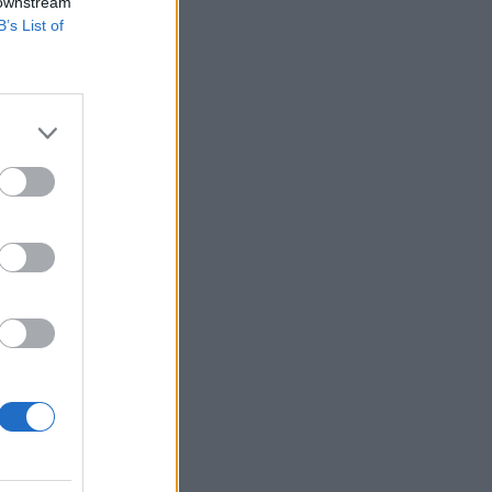
 downstream
B’s List of
t, amely arról
forint, a nettó
 a nők és a férfiak
izetéses