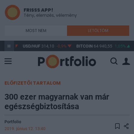
FRISSS APP!
Tény, elemzés, vélemény
MOST NEM
LETÖLTÖM
-0,66%
USD/HUF
314,10
-0,9%
BITCOIN
64 940,55
1,05%
ELŐFIZETŐI TARTALOM
300 ezer magyarnak van már
egészségbiztosítása
Portfolio
2019. június 12. 13:40