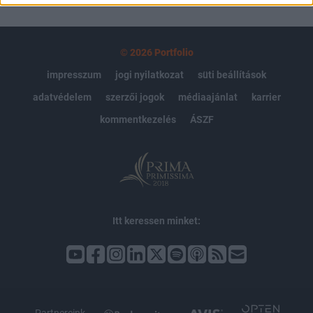
© 2026 Portfolio
impresszum
jogi nyilatkozat
süti beállítások
adatvédelem
szerzői jogok
médiaajánlat
karrier
kommentkezelés
ÁSZF
Itt keressen minket: