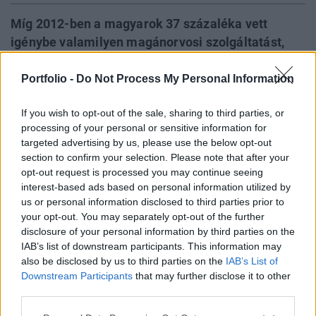
Míg 2012-ben a magyarok 37 százaléka vett
igénybe valamilyen magánorvosi szolgáltatást,
addig 2017-ben már 57 százalékuk - tudtuk meg
az Union Biztosító felméréséből. Ráadásul a
Portfolio -
Do Not Process My Personal Information
környező országokhoz képest többet költünk
If you wish to opt-out of the sale, sharing to third parties, or
egészségügyre saját zsebből: átlagosan a
processing of your personal or sensitive information for
bevételeink 4 százalékát. Az
targeted advertising by us, please use the below opt-out
egészségbiztosítással rendelkező ügyfelek száma
section to confirm your selection. Please note that after your
a teljes piacot tekintve meghaladja a 300 ezer főt.
opt-out request is processed you may continue seeing
interest-based ads based on personal information utilized by
Portfolio Private Health Forum 2019Az egészségbiztosítás,
us or personal information disclosed to third parties prior to
your opt-out. You may separately opt-out of the further
finanszírozás kérdései fontos témái lesznek a Portfolio
disclosure of your personal information by third parties on the
november 6-i egészségügyi konferenciájának. Részletek
IAB’s list of downstream participants. This information may
itt:Információ és jelentkezés A biztosító közleménye idézi a
also be disclosed by us to third parties on the
IAB’s List of
TÁRKI - Társadalmi tükör 2018 című tanulmányát,
Downstream Participants
that may further disclose it to other
miszerint aránytalanul sok pénz megy el saját forrásból
third parties.
egészségügyi kiadásokra:...