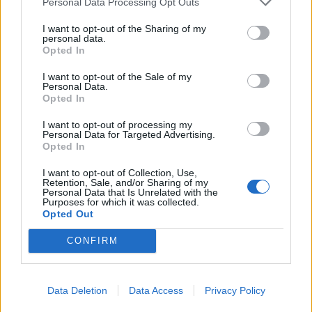
Personal Data Processing Opt Outs
I want to opt-out of the Sharing of my
KEDVES OLVASÓNK!
personal data.
Opted In
A keresett cikk a portfolio.hu hírarchívumához
tartozik, melynek olvasása előfizetéses
I want to opt-out of the Sale of my
Personal Data.
regisztrációhoz kötött.
Opted In
Az előfizetés a következőket tartalmazza:
I want to opt-out of processing my
Personal Data for Targeted Advertising.
Portfolio.hu teljes cikkarchívum
Opted In
Kötéslisták: BÉT elmúlt 2 év napon belüli
kötéslistái
I want to opt-out of Collection, Use,
Retention, Sale, and/or Sharing of my
Personal Data that Is Unrelated with the
Purposes for which it was collected.
Előfizetés
Opted Out
CONFIRM
MÁR ELŐFIZETŐNK VAGY?
BEJELENTKEZÉS
Data Deletion
Data Access
Privacy Policy