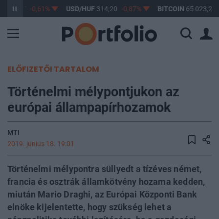
F
363,17
-0,61%
USD/HUF
314,20
-0,87%
BITCOIN
65 023,28
ELŐFIZETŐI TARTALOM
Történelmi mélypontjukon az
európai állampapírhozamok
MTI
2019. június 18. 19:01
Történelmi mélypontra süllyedt a tízéves német,
francia és osztrák államkötvény hozama kedden,
miután Mario Draghi, az Európai Központi Bank
elnöke kijelentette, hogy szükség lehet a