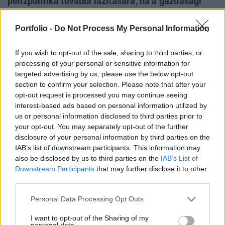
pénzpolitika további lazítására, ha a gazdasági
kilátások nem javulnak. Draghi a portugáliai
Sintrában tartott jegybanki konferencián
Portfolio -
Do Not Process My Personal Information
kijelentette, hogy elképzelhetőnek tartja a
kamatcsökkentést vagy az eszközvásárlások
If you wish to opt-out of the sale, sharing to third parties, or
processing of your personal or sensitive information for
újraindítását, ha az infláció nem pörög fel.
targeted advertising by us, please use the below opt-out
section to confirm your selection. Please note that after your
Az EKB-elnök beszéde felgyorsította a tőke kötvényekbe
opt-out request is processed you may continue seeing
áramlását, jóllehet a kereslet már így is erős volt, mivel a
interest-based ads based on personal information utilized by
befektetők aggódnak a világgazdaság növekedés
us or personal information disclosed to third parties prior to
lassulása, a kereskedelmi háborúk hatása és az amerikai-
your opt-out. You may separately opt-out of the further
iráni feszültségek éleződése miatt, így keresik a biztos
disclosure of your personal information by third parties on the
IAB’s list of downstream participants. This information may
befektetéseket. Az euróövezeti referenciának tartott tízéves
also be disclosed by us to third parties on the
IAB’s List of
német államkötvény hozama...
Downstream Participants
that may further disclose it to other
third parties.
KEDVES OLVASÓNK!
Personal Data Processing Opt Outs
A keresett cikk a portfolio.hu hírarchívumához
I want to opt-out of the Sharing of my
tartozik, melynek olvasása előfizetéses
personal data.