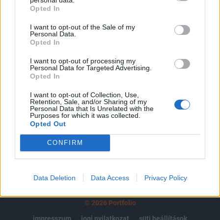
Opted In
regisztrációhoz kötött.
I want to opt-out of the Sale of my
Az előfizetés a következőket tartalmazza:
Personal Data.
Portfolio.hu teljes cikkarchívum
Opted In
Kötéslisták: BÉT elmúlt 2 év napon belüli
I want to opt-out of processing my
kötéslistái
Personal Data for Targeted Advertising.
Opted In
Előfizetés
I want to opt-out of Collection, Use,
Retention, Sale, and/or Sharing of my
Personal Data that Is Unrelated with the
Purposes for which it was collected.
Opted Out
MÁR ELŐFIZETŐNK VAGY?
BEJELENTKEZÉS
CONFIRM
Data Deletion
Data Access
Privacy Policy
© 2026 Portfolio
impresszum
jogi nyilatkozat
süti beállítások