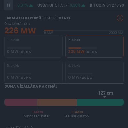
F
365,45
0,01%
USD/HUF
317,17
0,06%
BITCOIN
64 270,90
0
PAKSI ATOMERŐMŰ TELJESÍTMÉNYE
Összteljesítmény
226 MW
0 MW
2000 MW
1. blokk
2. blokk
0 MW
226 MW
/ 500 MW
/ 500 MW
3. blokk
4. blokk
0 MW
0 MW
/ 500 MW
/ 500 MW
DUNA VÍZÁLLÁSA PAKSNÁL
-127 cm
-144cm
-134cm
biztonsági határ
leállási küszöb
Forrás: OVF, HAEA