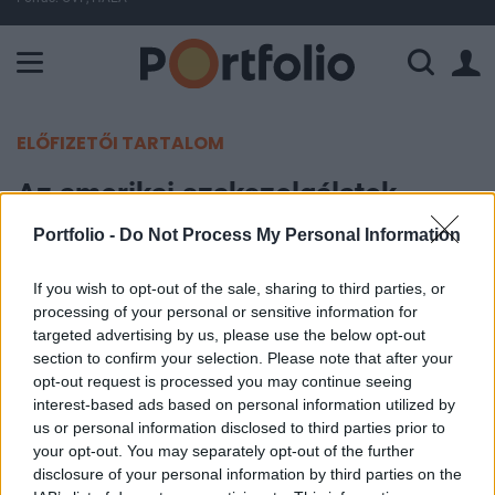
A Paksi Atomerőmű összteljesítménye 226 MW. A Duna vízállá
ELŐFIZETŐI TARTALOM
Az amerikai szakszolgálatok
titokban támadást indítottak Irán
Portfolio -
Do Not Process My Personal Information
ellen
If you wish to opt-out of the sale, sharing to third parties, or
processing of your personal or sensitive information for
MTI
targeted advertising by us, please use the below opt-out
2019. június 23. 08:20
section to confirm your selection. Please note that after your
opt-out request is processed you may continue seeing
Az Egyesült Államok fegyveres erőinek
interest-based ads based on personal information utilized by
us or personal information disclosed to third parties prior to
szakszolgálatai kibernetikai támadást indítottak a
your opt-out. You may separately opt-out of the further
héten Irán ellen, megtorlandó az amerikai drón
disclosure of your personal information by third parties on the
lelövését - jelentette a sajtó.