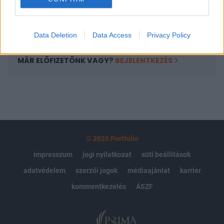
Előfizetés
Data Deletion
Data Access
Privacy Policy
MÁR ELŐFIZETŐNK VAGY?
BEJELENTKEZÉS
© 2026 Portfolio
impresszum
jogi nyilatkozat
süti beállítások
adatvédelem
szerzői jogok
médiaajánlat
karrier
kommentkezelés
ÁSZF