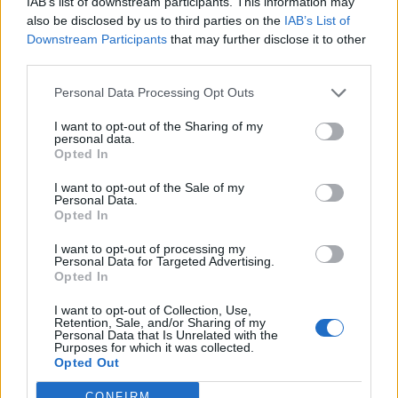
IAB’s list of downstream participants. This information may
also be disclosed by us to third parties on the
IAB’s List of
A Washington Post szerint az egyik támadás az iráni
Downstream Participants
that may further disclose it to other
rakétairányító rendszerek számítógépei ellen, a Yahoo
third parties.
szerint egy másik az iráni hírszerzésnek azon szekciója
Personal Data Processing Opt Outs
ellen irányult, amely a Hormuzi-szorosban a hajóforgalmat
ellenőrzi. A támadásokat már hosszabb ideje tervezték,
I want to opt-out of the Sharing of my
personal data.
először azért akartak visszavágni, mert állítólag iráni
Opted In
szabotőrök pár hete megrongáltak két...
I want to opt-out of the Sale of my
Personal Data.
Opted In
KEDVES OLVASÓNK!
I want to opt-out of processing my
A keresett cikk a portfolio.hu hírarchívumához
Personal Data for Targeted Advertising.
tartozik, melynek olvasása előfizetéses
Opted In
regisztrációhoz kötött.
I want to opt-out of Collection, Use,
Retention, Sale, and/or Sharing of my
Az előfizetés a következőket tartalmazza:
Personal Data that Is Unrelated with the
Purposes for which it was collected.
Portfolio.hu teljes cikkarchívum
Opted Out
Kötéslisták: BÉT elmúlt 2 év napon belüli
kötéslistái
CONFIRM