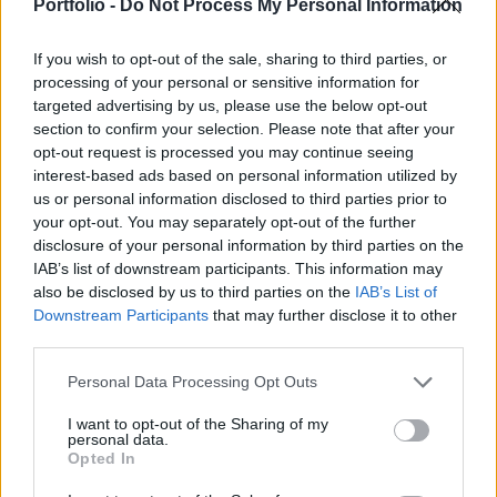
ifjúságügyért felelős államtitkára a Kossuth rádió
Portfolio -
Do Not Process My Personal Information
Vasárnapi újság című műsorában.
If you wish to opt-out of the sale, sharing to third parties, or
Novák Katalin ismertetése szerint ezzel kapcsolatos, hogy
processing of your personal or sensitive information for
a kormány tovább könnyítette a július 1-jétől kérhető
targeted advertising by us, please use the below opt-out
section to confirm your selection. Please note that after your
babaváró támogatás igénylését. Mint mondta, azt
opt-out request is processed you may continue seeing
szeretnénk, ha a lehető legszélesebb körnek és a leginkább
interest-based ads based on personal information utilized by
zökkenőmentesen hozzáférhető legyen ez a támogatási
us or personal information disclosed to third parties prior to
forma. Elmondta, hogy a rendeletet úgy bővítették, hogy a
your opt-out. You may separately opt-out of the further
júliusban született kisbabák családjára...
disclosure of your personal information by third parties on the
IAB’s list of downstream participants. This information may
also be disclosed by us to third parties on the
IAB’s List of
KEDVES OLVASÓNK!
Downstream Participants
that may further disclose it to other
third parties.
A keresett cikk a portfolio.hu hírarchívumához
tartozik, melynek olvasása előfizetéses
Personal Data Processing Opt Outs
regisztrációhoz kötött.
I want to opt-out of the Sharing of my
personal data.
Az előfizetés a következőket tartalmazza:
Opted In
Portfolio.hu teljes cikkarchívum