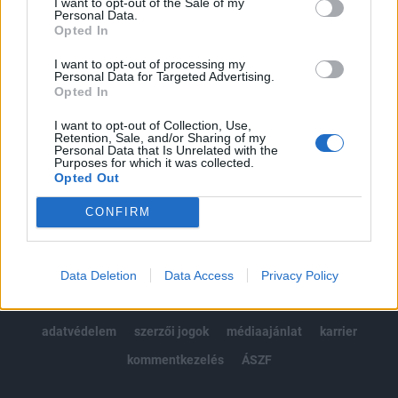
I want to opt-out of the Sale of my
Kötéslisták: BÉT elmúlt 2 év napon belüli
Personal Data.
kötéslistái
Opted In
I want to opt-out of processing my
Előfizetés
Personal Data for Targeted Advertising.
Opted In
I want to opt-out of Collection, Use,
MÁR ELŐFIZETŐNK VAGY?
BEJELENTKEZÉS
Retention, Sale, and/or Sharing of my
Personal Data that Is Unrelated with the
Purposes for which it was collected.
Opted Out
CONFIRM
© 2026 Portfolio
Data Deletion
Data Access
Privacy Policy
impresszum
jogi nyilatkozat
süti beállítások
adatvédelem
szerzői jogok
médiaajánlat
karrier
kommentkezelés
ÁSZF