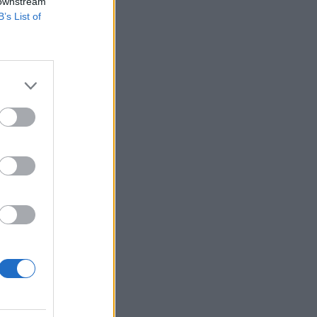
 downstream
B’s List of
t GMO-mentes
al. A tervek szerint
kutató-fejlesztő
izetéses