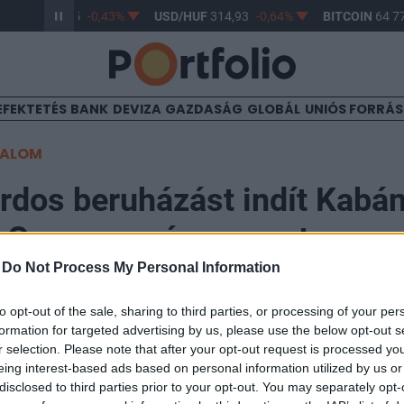
R/HUF
363,85
-0,43%
USD/HUF
314,93
-0,64%
BITCOIN
64 77
EFEKTETÉS
BANK
DEVIZA
GAZDASÁG
GLOBÁL
UNIÓS FORRÁ
TALOM
árdos beruházást indít Kabán
i Conagen cégcsoport
-
Do Not Process My Personal Information
17:02
to opt-out of the sale, sharing to third parties, or processing of your per
formation for targeted advertising by us, please use the below opt-out s
r selection. Please note that after your opt-out request is processed y
gen cégcsoport 15 milliárd forintos beruházással épít 
eing interest-based ads based on personal information utilized by us or
 üzem területén Kabán - jelentette be a cégcsoport al
disclosed to third parties prior to your opt-out. You may separately opt-