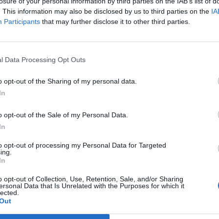
nen tartott sajtótájékoztatón.
losure of your personal information by third parties on the IAB’s list of
. This information may also be disclosed by us to third parties on the
IA
a: vállalatuk élelmiszeripari és kozmetikai termékekhez gyár
Participants
that may further disclose it to other third parties.
alamint illat- és adalékanyagokat a legkorszerűbb biotechnológiáv
tják majd el az összes európai partnerüket, és kialakítanak egy 
keik előállításához mezőgazdasági terményeket - zöldborsót...
l Data Processing Opt Outs
o opt-out of the Sharing of my personal data.
ASÓNK!
In
a portfolio.hu hírarchívumához tartozik, melynek olvasása előf
o opt-out of the Sale of my Personal Data.
ötött.
In
övetkezőket tartalmazza:
to opt-out of processing my Personal Data for Targeted
 teljes cikkarchívum
ing.
 BÉT elmúlt 2 év napon belüli
In
o opt-out of Collection, Use, Retention, Sale, and/or Sharing
ersonal Data that Is Unrelated with the Purposes for which it
lected.
Előfizetés
Out