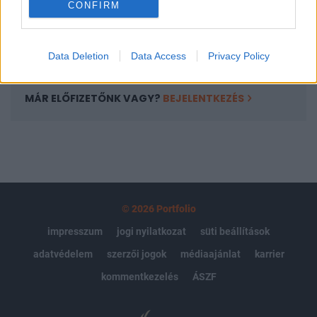
CONFIRM
kötéslistái
Előfizetés
Data Deletion
Data Access
Privacy Policy
MÁR ELŐFIZETŐNK VAGY?
BEJELENTKEZÉS
© 2026 Portfolio
impresszum
jogi nyilatkozat
süti beállítások
adatvédelem
szerzői jogok
médiaajánlat
karrier
kommentkezelés
ÁSZF