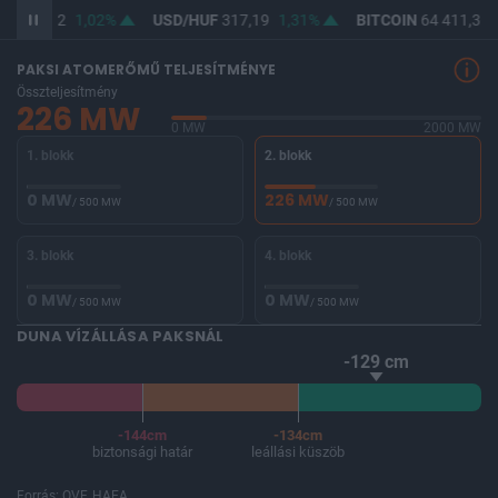
UF
365,42
1,02%
USD/HUF
317,19
1,31%
BITCOIN
64 411,36
PAKSI ATOMERŐMŰ TELJESÍTMÉNYE
Összteljesítmény
226 MW
0 MW
2000 MW
1. blokk
2. blokk
0 MW
226 MW
/ 500 MW
/ 500 MW
3. blokk
4. blokk
0 MW
0 MW
/ 500 MW
/ 500 MW
DUNA VÍZÁLLÁSA PAKSNÁL
-129 cm
-144cm
-134cm
biztonsági határ
leállási küszöb
Forrás: OVF, HAEA