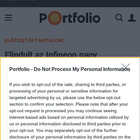
A Paksi Atomerőmű összteljesítménye 226 MW. A Duna vízállá
ELŐFIZETŐI TARTALOM
Elindult az Infineon nagy
magyarországi beruházása
Portfolio -
Do Not Process My Personal Information
MTI
|
Portfolio
If you wish to opt-out of the sale, sharing to third parties, or
2019. szeptember 30. 17:37
processing of your personal or sensitive information for
targeted advertising by us, please use the below opt-out
A magyar autóipar termelési értéke egy éven belül
section to confirm your selection. Please note that after your
opt-out request is processed you may continue seeing
elérheti a 10 000 milliárd forintot - mondta hétfőn
interest-based ads based on personal information utilized by
Cegléden Szijjártó Péter külgazdasági és
us or personal information disclosed to third parties prior to
külügyminiszter az Infineon új gyárának
your opt-out. You may separately opt-out of the further
alapkőletételi ünnepségén.
disclosure of your personal information by third parties on the