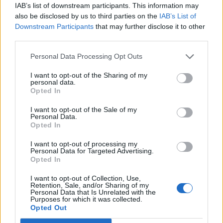
IAB’s list of downstream participants. This information may
also be disclosed by us to third parties on the
IAB’s List of
Back to Europe 2026Az áprilisi választások után
Downstream Participants
that may further disclose it to other
visszakerült az európai térképre Magyarország, a kormány
third parties.
kiemelt célja az uniós források hazahozatala, illetve
hosszabb távon az euró bevezetése. Milyen utat kell
Personal Data Processing Opt Outs
bejárnia Magyarországnak addig és mekkora lökést
I want to opt-out of the Sharing of my
adhatnak az uniós pénzek a gazdaságnak? Ezzel a
personal data.
kérdéssel foglalkozik a Portfolio konferenciája, mely
Opted In
szakértőkkel...
I want to opt-out of the Sale of my
Personal Data.
Opted In
KEDVES OLVASÓNK!
I want to opt-out of processing my
A keresett cikk a portfolio.hu hírarchívumához
Personal Data for Targeted Advertising.
Opted In
tartozik, melynek olvasása előfizetéses
regisztrációhoz kötött.
I want to opt-out of Collection, Use,
Retention, Sale, and/or Sharing of my
Personal Data that Is Unrelated with the
Az előfizetés a következőket tartalmazza:
Purposes for which it was collected.
Portfolio.hu teljes cikkarchívum
Opted Out
Kötéslisták: BÉT elmúlt 2 év napon belüli