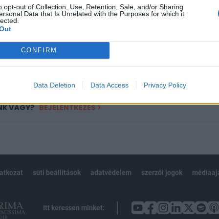
o opt-out of Collection, Use, Retention, Sale, and/or Sharing
övetkezőket tartalmazza:
ersonal Data that Is Unrelated with the Purposes for which it
lected.
 teljes cikkarchívum
Out
 BÉT elmúlt 2 év napon belüli
CONFIRM
Előfizetés
Data Deletion
Data Access
Privacy Policy
NK VAGY?
BEJELENTKEZÉS
latkozat
süti beállítások
adatvédelem
szerzői jogok
médiaaj
Itt keressen minket: