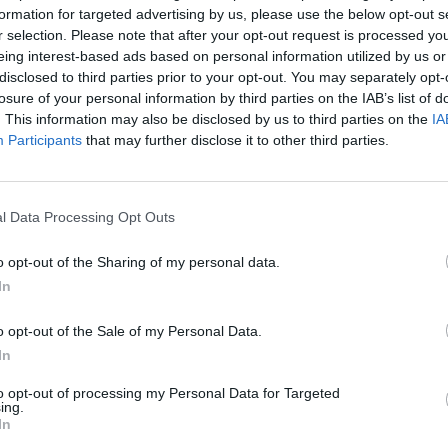
formation for targeted advertising by us, please use the below opt-out s
r selection. Please note that after your opt-out request is processed y
57
eing interest-based ads based on personal information utilized by us or
disclosed to third parties prior to your opt-out. You may separately opt-
szédében vasárnap este 11 óra után értékelte Orbán 
losure of your personal information by third parties on the IAB’s list of
álasztás eredményeit. Megköszönte az eddigi főpolgá
. This information may also be disclosed by us to third parties on the
IA
 az elmúlt kilenc évet (Karácsony Gergely nyerte a főv
Participants
that may further disclose it to other third parties.
iniszterelnök azt is mondta, hogy a kormánypártok s
l Data Processing Opt Outs
kai csata volt, olyan, amilyen egy pártok közötti demokráciában le
iktor, aki elismerte, hogy az eredmények alapján nehéz választá
o opt-out of the Sharing of my personal data.
e: országos eredményt tudunk össze drótozni, akkor a listás sz
In
ényt hozni tudta a Fidesz-KDNP. Tarlós Istvánnak...
o opt-out of the Sale of my Personal Data.
In
ASÓNK!
to opt-out of processing my Personal Data for Targeted
ing.
a portfolio.hu hírarchívumához tartozik, melynek olvasása előf
In
ötött.