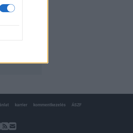
ánlat
karrier
kommentkezelés
ÁSZF