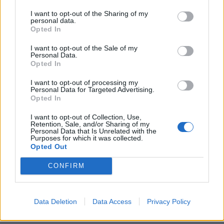
KEDVES OLVASÓNK!
I want to opt-out of the Sharing of my
personal data.
A keresett cikk a portfolio.hu hírarchívumához
Opted In
tartozik, melynek olvasása előfizetéses
I want to opt-out of the Sale of my
regisztrációhoz kötött.
Personal Data.
Opted In
Az előfizetés a következőket tartalmazza:
I want to opt-out of processing my
Portfolio.hu teljes cikkarchívum
Personal Data for Targeted Advertising.
Kötéslisták: BÉT elmúlt 2 év napon belüli
Opted In
kötéslistái
I want to opt-out of Collection, Use,
Retention, Sale, and/or Sharing of my
Personal Data that Is Unrelated with the
Előfizetés
Purposes for which it was collected.
Opted Out
CONFIRM
MÁR ELŐFIZETŐNK VAGY?
BEJELENTKEZÉS
Data Deletion
Data Access
Privacy Policy