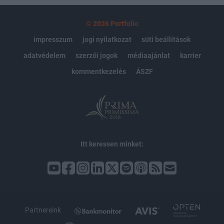
© 2026 Portfolio
impresszum
jogi nyilatkozat
süti beállítások
adatvédelem
szerzői jogok
médiaajánlat
karrier
kommentkezelés
ÁSZF
Itt keressen minket:
Partnereink