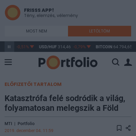
FRISSS APP!
Tény, elemzés, vélemény
MOST NEM
LETÖLTÖM
363,54
-0,51%
USD/HUF
314,46
-0,79%
BITCOIN
64 794,65
0
ELŐFIZETŐI TARTALOM
Katasztrófa felé sodródik a világ,
folyamatosan melegszik a Föld
MTI
|
Portfolio
2019. december 04. 11:59