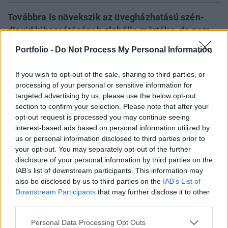
Továbbra is növekszik az üvegházhatású szén-
dioxid kibocsátásának globális mértéke, de nem
olyan gyorsan, mint a korábbi években. várhatóan
Portfolio -
Do Not Process My Personal Information
új történelmi rekord lesz az idei kibocsátás is,
pedig az USA és az EU már érdemben csökkenti a
If you wish to opt-out of the sale, sharing to third parties, or
szén-dioxidot bocsátását. Kína és India azonban
processing of your personal or sensitive information for
targeted advertising by us, please use the below opt-out
növeli a szennyezését.
section to confirm your selection. Please note that after your
opt-out request is processed you may continue seeing
Sustainable World 2026Szeptember 8-án jön az év egyik
interest-based ads based on personal information utilized by
legjelentősebb üzleti fenntarthatósági találkozója, a
us or personal information disclosed to third parties prior to
Portfolio Sustainable World 2026. A szektorsemleges
your opt-out. You may separately opt-out of the further
konferencia a zöld gazdasággal kapcsolatos
disclosure of your personal information by third parties on the
aktualitásokkal, a legégetőbb beavatkozási gyakorlatokkal
IAB’s list of downstream participants. This information may
foglalkozik, de emellett helyszíne a Green Awards
also be disclosed by us to third parties on the
IAB’s List of
díjátadónak is. Részletek a linken.Információ és
Downstream Participants
that may further disclose it to other
third parties.
jelentkezésA becslések...
Personal Data Processing Opt Outs