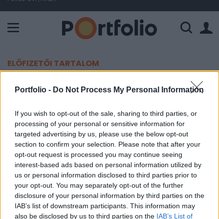
A Paksi Atomerőmű összteljesítménye 226 MW. A Duna vízállá
ELŐFIZETŐI TARTALOM
Dinamikusan nőtt a magyar
Portfolio -
Do Not Process My Personal Information
kiskereskedelem
If you wish to opt-out of the sale, sharing to third parties, or
processing of your personal or sensitive information for
Portfolio
targeted advertising by us, please use the below opt-out
2019. december 05. 09:00
section to confirm your selection. Please note that after your
opt-out request is processed you may continue seeing
Októberben is dinamikusan, 6,2%-kal nőtt a
interest-based ads based on personal information utilized by
us or personal information disclosed to third parties prior to
kiskereskedelmi forgalom Magyarországon az
your opt-out. You may separately opt-out of the further
előző év azonos időszakához képest.
disclosure of your personal information by third parties on the
IAB’s list of downstream participants. This information may
A szeptemberi 5,7% után októberben 6,2%-kal nőtt a
also be disclosed by us to third parties on the
IAB’s List of