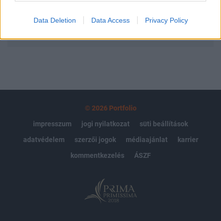
Data Deletion
Data Access
Privacy Policy
MÁR ELŐFIZETŐNK VAGY?
BEJELENTKEZÉS
© 2026 Portfolio
impresszum
jogi nyilatkozat
süti beállítások
adatvédelem
szerzői jogok
médiaajánlat
karrier
kommentkezelés
ÁSZF