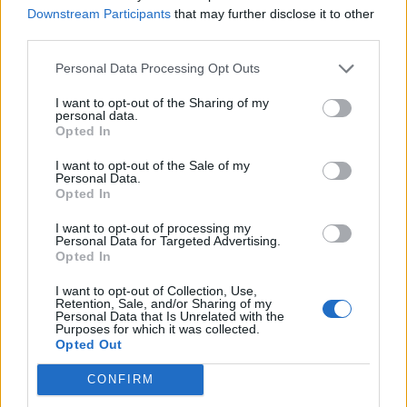
kiskereskedelmi forgalom a KSH friss adatai szerint, vagyis
Downstream Participants
that may further disclose it to other
ősszel is kitartott a magyarok vásárlási kedve. Az adatok
third parties.
alapján úgy tűnik, hogy a negyedik negyedév is jól indult a
Personal Data Processing Opt Outs
magyar gazdaság számára, miután fennmaradt a gyors
béremelkedés, magasan maradt a fogyasztói bizalom és a
I want to opt-out of the Sharing of my
foglalkoztatás is rekordmagasságban van, mindez...
personal data.
Opted In
I want to opt-out of the Sale of my
KEDVES OLVASÓNK!
Personal Data.
Opted In
A keresett cikk a portfolio.hu hírarchívumához
tartozik, melynek olvasása előfizetéses
I want to opt-out of processing my
Personal Data for Targeted Advertising.
regisztrációhoz kötött.
Opted In
Az előfizetés a következőket tartalmazza:
I want to opt-out of Collection, Use,
Retention, Sale, and/or Sharing of my
Portfolio.hu teljes cikkarchívum
Personal Data that Is Unrelated with the
Purposes for which it was collected.
Kötéslisták: BÉT elmúlt 2 év napon belüli
Opted Out
kötéslistái
CONFIRM
Előfizetés