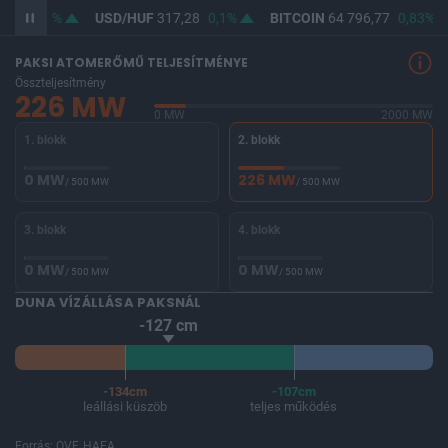
,76
0,1%
USD/HUF
317,28
0,1%
BITCOIN
64 796,77
0,83%
PAKSI ATOMERŐMŰ TELJESÍTMÉNYE
Összteljesítmény
226 MW
0 MW
2000 MW
1. blokk
2. blokk
0 MW
226 MW
/ 500 MW
/ 500 MW
3. blokk
4. blokk
0 MW
0 MW
/ 500 MW
/ 500 MW
DUNA VÍZÁLLÁSA PAKSNÁL
-127 cm
-134cm
-107cm
leállási küszöb
teljes működés
Forrás: OVF, HAEA