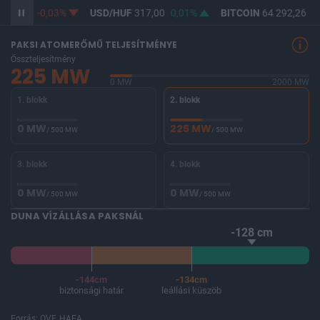
365,28
-0,03%
USD/HUF
317,00
0,01%
BITCOIN
64 292,26
-0
PAKSI ATOMERŐMŰ TELJESÍTMÉNYE
Összteljesítmény
225 MW
0 MW
2000 MW
1. blokk
2. blokk
0 MW
225 MW
/ 500 MW
/ 500 MW
3. blokk
4. blokk
0 MW
0 MW
/ 500 MW
/ 500 MW
DUNA VÍZÁLLÁSA PAKSNÁL
-128 cm
-144cm
-134cm
biztonsági határ
leállási küszöb
Forrás: OVF, HAEA