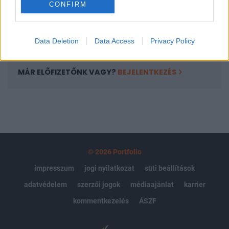
CONFIRM
kötéslistái
Előfizetés
Data Deletion
Data Access
Privacy Policy
MÁR ELŐFIZETŐNK VAGY?
BEJELENTKEZÉS
© 2026 Portfolio
impresszum
jogi nyilatkozat
süti beállítások
adatvédelem
szerzői jogok
médiaajánlat
karrier
kommentkezelés
ÁSZF