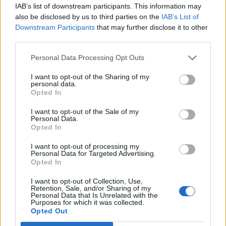
IAB’s list of downstream participants. This information may
ismertetett tanulmányában.
also be disclosed by us to third parties on the
IAB’s List of
Downstream Participants
that may further disclose it to other
A nemzetközi hitelminősítő kiemeli azt is, hogy az Egyesült
third parties.
Államokban az idén elnökválasztást tartanak, és Donald
Trump elnök számára is politikai kockázatokat jelentene
Personal Data Processing Opt Outs
egy esetleges teljes körű katonai konfliktus Iránnal. A Fitch
I want to opt-out of the Sharing of my
közölte: alapeseti forgatókönyve ennek alapján az, hogy az
personal data.
Egyesült Államok és Irán végrehajt ugyan további
Opted In
támadásokat egymás ellen, ám...
I want to opt-out of the Sale of my
Personal Data.
Opted In
KEDVES OLVASÓNK!
I want to opt-out of processing my
A keresett cikk a portfolio.hu hírarchívumához
Personal Data for Targeted Advertising.
Opted In
tartozik, melynek olvasása előfizetéses
regisztrációhoz kötött.
I want to opt-out of Collection, Use,
Retention, Sale, and/or Sharing of my
Personal Data that Is Unrelated with the
Az előfizetés a következőket tartalmazza:
Purposes for which it was collected.
Portfolio.hu teljes cikkarchívum
Opted Out
Kötéslisták: BÉT elmúlt 2 év napon belüli