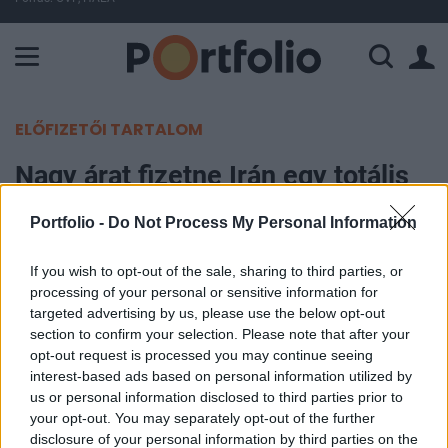
A Paksi Atomerőmű összteljesítménye 225 MW. A Duna vízállá
ELŐFIZETŐI TARTALOM
Nagy árat fizetne Irán egy totális
háborúért
Portfolio -
Do Not Process My Personal Information
Portfolio
If you wish to opt-out of the sale, sharing to third parties, or
2020. január 08. 12:20
processing of your personal or sensitive information for
targeted advertising by us, please use the below opt-out
Továbbra sem valószínű a totális háború
section to confirm your selection. Please note that after your
opt-out request is processed you may continue seeing
kirobbanása az Egyesült Államok és Irán között,
interest-based ads based on personal information utilized by
több más ok mellett azért sem, mert Irán egy ilyen
us or personal information disclosed to third parties prior to
konfliktus esetén hatalmas gazdasági árat fizetne
your opt-out. You may separately opt-out of the further
- áll a Fitch Ratings szerdán Londonban
disclosure of your personal information by third parties on the