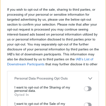
bozóttüzek száma.
If you wish to opt-out of the sale, sharing to third parties, or
A kontinensnyi ország második legnépesebb államában
processing of your personal or sensitive information for
először fordul elő ilyen eset. A szükséghelyzetben a helyi
targeted advertising by us, please use the below opt-out
hatóságok jogköreinek egy része átszáll a regionális
section to confirm your selection. Please note that after your
tűzoltó-parancsnokság vezetőjére, aki saját hatáskörében
opt-out request is processed you may continue seeing
mozgósíthat újabb forrásokat és rendelheti el az emberek
interest-based ads based on personal information utilized by
és a vagyontárgyak azonnali kimenekítését, utakat zárhat
us or personal information disclosed to third parties prior to
your opt-out. You may separately opt-out of the further
le az állam területén...
disclosure of your personal information by third parties on the
IAB’s list of downstream participants. This information may
also be disclosed by us to third parties on the
IAB’s List of
KEDVES OLVASÓNK!
Downstream Participants
that may further disclose it to other
A keresett cikk a portfolio.hu hírarchívumához
third parties.
tartozik, melynek olvasása előfizetéses
Personal Data Processing Opt Outs
regisztrációhoz kötött.
I want to opt-out of the Sharing of my
Az előfizetés a következőket tartalmazza:
personal data.
Opted In
Portfolio.hu teljes cikkarchívum
Kötéslisták: BÉT elmúlt 2 év napon belüli
I want to opt-out of the Sale of my