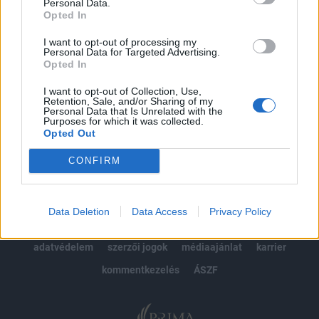
kötéslistái
Personal Data.
Opted In
Előfizetés
I want to opt-out of processing my
Personal Data for Targeted Advertising.
Opted In
MÁR ELŐFIZETŐNK VAGY?
BEJELENTKEZÉS
I want to opt-out of Collection, Use,
Retention, Sale, and/or Sharing of my
Personal Data that Is Unrelated with the
Purposes for which it was collected.
Opted Out
CONFIRM
© 2026 Portfolio
Data Deletion
Data Access
Privacy Policy
impresszum
jogi nyilatkozat
süti beállítások
adatvédelem
szerzői jogok
médiaajánlat
karrier
kommentkezelés
ÁSZF