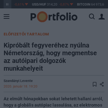
F
363,17
-0,61%
USD/HUF
314,20
-0,87%
BITCOIN
64 973,65
ELŐFIZETŐI TARTALOM
Kipróbált fegyveréhez nyúlna
Németország, hogy megmentse
az autóipari dolgozók
munkahelyeit
Szandányi Levente
2020. január 18. 19:20
Az elmúlt hónapokban sokat lehetett hallani arról,
hogy a globális autópiac lassulása, az elektromos