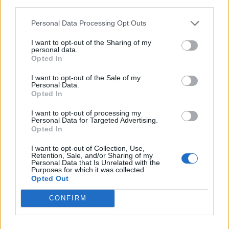
third parties.
foglalkoznak majd. Legyen ott Ön is, regisztráció
itt:Információ és jelentkezés A német autóipar elképesztően
Personal Data Processing Opt Outs
sikeres időszakot tudhat maga mögött,...
I want to opt-out of the Sharing of my
personal data.
Opted In
KEDVES OLVASÓNK!
I want to opt-out of the Sale of my
A keresett cikk a portfolio.hu hírarchívumához
Personal Data.
Opted In
tartozik, melynek olvasása előfizetéses
regisztrációhoz kötött.
I want to opt-out of processing my
Personal Data for Targeted Advertising.
Opted In
Az előfizetés a következőket tartalmazza:
Portfolio.hu teljes cikkarchívum
I want to opt-out of Collection, Use,
Kötéslisták: BÉT elmúlt 2 év napon belüli
Retention, Sale, and/or Sharing of my
Personal Data that Is Unrelated with the
kötéslistái
Purposes for which it was collected.
Opted Out
Előfizetés
CONFIRM