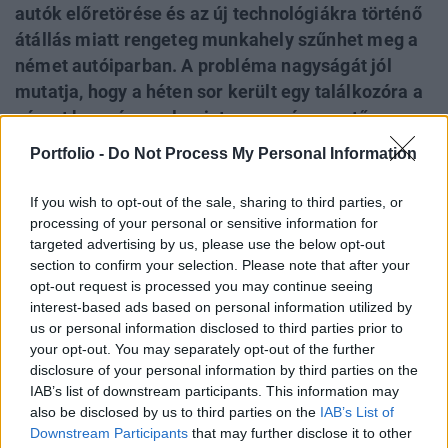
autók előretörése és az új technológiákra történő
átállás miatt rengeteg munkahely szűnhet meg a
német autóiparban. A probléma nagyságát jól
mutatja, hogy a héten sor került egy találkozóra a
német kormány, valamint az ország vezető
autóipari vállalatai és a szakszervezetek
Portfolio -
Do Not Process My Personal Information
részvételével annak érdekében, hogy
megvitassák, miként lehetne mégis minél több
If you wish to opt-out of the sale, sharing to third parties, or
munkahelyet megőrizni az iparágban. Az
processing of your personal or sensitive information for
targeted advertising by us, please use the below opt-out
eseményen részt vett Hubertus Heil munkaügyi
section to confirm your selection. Please note that after your
miniszter is, aki érdekes elképzeléseket osztott
opt-out request is processed you may continue seeing
meg azzal kapcsolatban, hogyan kerülnék el a
interest-based ads based on personal information utilized by
tömeges elbocsátásokat Németországban.
us or personal information disclosed to third parties prior to
your opt-out. You may separately opt-out of the further
Portfolio-MAGE Járműipar 2020A hazai járműipar
disclosure of your personal information by third parties on the
IAB’s list of downstream participants. This information may
legfontosabb kérdéseit vitatják meg a szakértők az április
also be disclosed by us to third parties on the
IAB’s List of
7-én megrendezésre kerülő Járműipar 2020 konferencián.
Downstream Participants
that may further disclose it to other
Természetesen a munkaerőpiac kihívásaival is kiemelten