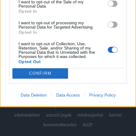
I want to opt-out of the Sale of my
Kötéslisták: BÉT elmúlt 2 év napon belüli
Personal Data.
kötéslistái
Opted In
I want to opt-out of processing my
Előfizetés
Personal Data for Targeted Advertising.
Opted In
I want to opt-out of Collection, Use,
MÁR ELŐFIZETŐNK VAGY?
BEJELENTKEZÉS
Retention, Sale, and/or Sharing of my
Personal Data that Is Unrelated with the
Purposes for which it was collected.
Opted Out
CONFIRM
Data Deletion
Data Access
Privacy Policy
© 2026 Portfolio
impresszum
jogi nyilatkozat
süti beállítások
adatvédelem
szerzői jogok
médiaajánlat
karrier
kommentkezelés
ÁSZF