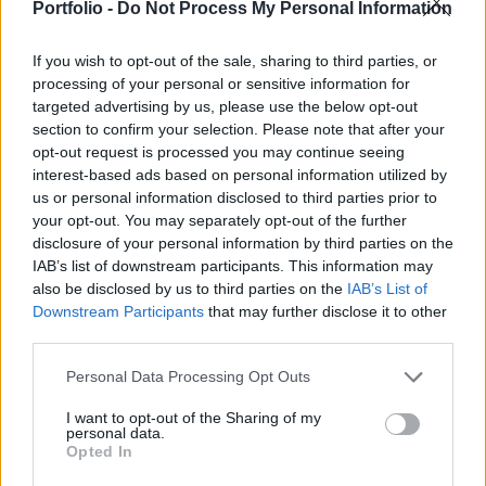
tavaly a terület szakmai szövetségének (BEVH)
Portfolio -
Do Not Process My Personal Information
kedden közölt kimutatása szerint.
If you wish to opt-out of the sale, sharing to third parties, or
A németországi fogyasztók 94 milliárd euró értékben adtak
processing of your personal or sensitive information for
targeted advertising by us, please use the below opt-out
le megrendeléseket árucikkekre és szolgáltatásokra az
section to confirm your selection. Please note that after your
internetes áruházakban és a csomagküldő szolgáltatóknál
opt-out request is processed you may continue seeing
2019-ben, ami 9,9 százalékos növekedés az egy évvel
interest-based ads based on personal information utilized by
korábbi 85,5 milliárd euróhoz képest. A leginkább
us or personal information disclosed to third parties prior to
meghatározó trend a mobil eszközök térnyerése, az
your opt-out. You may separately opt-out of the further
okostelefonnal vagy táblagéppel leadott rendelések...
disclosure of your personal information by third parties on the
IAB’s list of downstream participants. This information may
also be disclosed by us to third parties on the
IAB’s List of
KEDVES OLVASÓNK!
Downstream Participants
that may further disclose it to other
third parties.
A keresett cikk a portfolio.hu hírarchívumához
tartozik, melynek olvasása előfizetéses
Personal Data Processing Opt Outs
regisztrációhoz kötött.
I want to opt-out of the Sharing of my
personal data.
Az előfizetés a következőket tartalmazza:
Opted In
Portfolio.hu teljes cikkarchívum