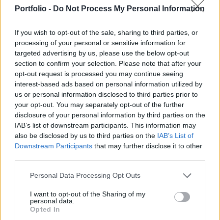
rendkívüli repülőtéri intézkedés elrendelése
Portfolio -
Do Not Process My Personal Information
esetén - áll a társaság délután kiadott
közleményében.
If you wish to opt-out of the sale, sharing to third parties, or
processing of your personal or sensitive information for
A Budapest Airport folyamatos kapcsolatot tart fenn a
targeted advertising by us, please use the below opt-out
Nemzeti Népegészségügyi Központtal (NNK), valamint
section to confirm your selection. Please note that after your
Budapest Főváros Kormányhivatala Népegészségügyi
opt-out request is processed you may continue seeing
Főosztályának (BFKH NFO) repülőtéri népegészségügyi
interest-based ads based on personal information utilized by
us or personal information disclosed to third parties prior to
kirendeltségével, hogy elrendelés esetén a rendkívüli
your opt-out. You may separately opt-out of the further
óvintézkedéseket haladéktalanul be tudja vezetni a
disclosure of your personal information by third parties on the
repülőtéren. A Budapest Airport szerdától megkezdi...
IAB’s list of downstream participants. This information may
also be disclosed by us to third parties on the
IAB’s List of
Downstream Participants
that may further disclose it to other
KEDVES OLVASÓNK!
third parties.
A keresett cikk a portfolio.hu hírarchívumához
Personal Data Processing Opt Outs
tartozik, melynek olvasása előfizetéses
regisztrációhoz kötött.
I want to opt-out of the Sharing of my
personal data.
Opted In
Az előfizetés a következőket tartalmazza: