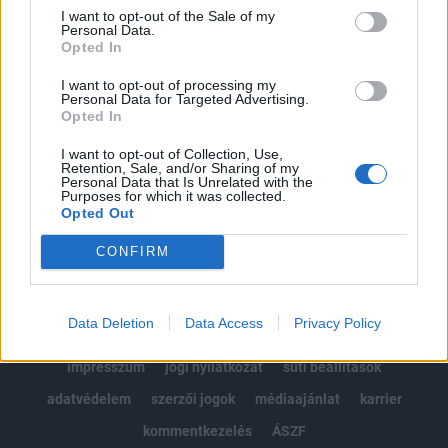
Portfolio.hu teljes cikkarchívum
I want to opt-out of the Sale of my
Personal Data.
Kötéslisták: BÉT elmúlt 2 év napon belüli
Opted In
kötéslistái
I want to opt-out of processing my
Personal Data for Targeted Advertising.
Előfizetés
Opted In
I want to opt-out of Collection, Use,
Retention, Sale, and/or Sharing of my
MÁR ELŐFIZETŐNK VAGY?
BEJELENTKEZÉS
Personal Data that Is Unrelated with the
Purposes for which it was collected.
Opted Out
CONFIRM
Data Deletion
Data Access
Privacy Policy
© 2026 Portfolio
impresszum
jogi nyilatkozat
süti beállítások
adatvédelem
szerzői jogok
médiaajánlat
karrier
kommentkezelés
ÁSZF