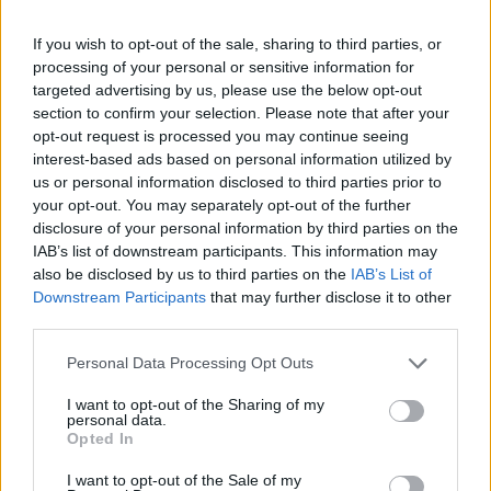
elterjedésében.
If you wish to opt-out of the sale, sharing to third parties, or
A dél-koreai fertőzések 60 százaléka közvetlenül
processing of your personal or sensitive information for
kapcsolatba hozható a szektával, mivel néhány tagja
targeted advertising by us, please use the below opt-out
januárban a közép-kínai Vuhanban, a koronavírus kiinduló
section to confirm your selection. Please note that after your
gócpontjában járt. Az egyház egyik 61 éves híve február
opt-out request is processed you may continue seeing
elején Tegu városban annak ellenére részt vett a szekta
interest-based ads based on personal information utilized by
legalább négy istentiszteletén, hogy lázas beteg volt.
us or personal information disclosed to third parties prior to
your opt-out. You may separately opt-out of the further
Később koronavírus-fertőzöttként diagnosztizálták....
disclosure of your personal information by third parties on the
IAB’s list of downstream participants. This information may
also be disclosed by us to third parties on the
IAB’s List of
KEDVES OLVASÓNK!
Downstream Participants
that may further disclose it to other
A keresett cikk a portfolio.hu hírarchívumához
third parties.
tartozik, melynek olvasása előfizetéses
Personal Data Processing Opt Outs
regisztrációhoz kötött.
I want to opt-out of the Sharing of my
Az előfizetés a következőket tartalmazza:
personal data.
Opted In
Portfolio.hu teljes cikkarchívum
Kötéslisták: BÉT elmúlt 2 év napon belüli
I want to opt-out of the Sale of my