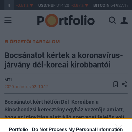
363,17
-0,61%
USD/HUF
314,20
-0,87%
BITCOIN
64 927,17
ELŐFIZETŐI TARTALOM
Bocsánatot kértek a koronavírus-
járvány dél-koreai kirobbantói
MTI
2020. március 02. 10:12
Bocsánatot kért hétfőn Dél-Koreában a
Sincshondzsi keresztény egyház vezetője amiatt,
hogy az irányítása alatt álló szervezet felelős volt
az új koronavírus-járvány dél-koreai
Portfolio -
Do Not Process My Personal Information