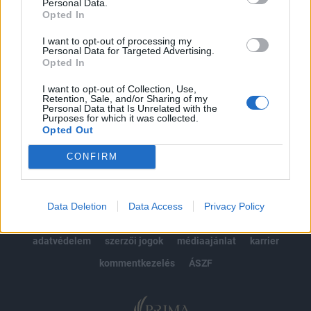
kötéslistái
Personal Data.
Opted In
Előfizetés
I want to opt-out of processing my
Personal Data for Targeted Advertising.
Opted In
MÁR ELŐFIZETŐNK VAGY?
BEJELENTKEZÉS
I want to opt-out of Collection, Use,
Retention, Sale, and/or Sharing of my
Personal Data that Is Unrelated with the
Purposes for which it was collected.
Opted Out
CONFIRM
© 2026 Portfolio
Data Deletion
Data Access
Privacy Policy
impresszum
jogi nyilatkozat
süti beállítások
adatvédelem
szerzői jogok
médiaajánlat
karrier
kommentkezelés
ÁSZF