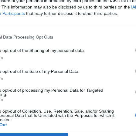
r.
losure of your personal information by third parties on the IAB’s list of
. This information may also be disclosed by us to third parties on the
IA
legnagyobb országok minisztereinek arra kell törekedni, hogy a l
Participants
that may further disclose it to other third parties.
rvánnyal kapcsolatos lépéseiket. Hozzátette: konkrét lépéseket t
nuchin amerikai pénzügyminiszterrel is. A G7 országok a lépé
e kiemelte, hogy hétfőn vagy kedden egyeztet Christine Lagarde..
l Data Processing Opt Outs
o opt-out of the Sharing of my personal data.
ASÓNK!
In
a portfolio.hu hírarchívumához tartozik, melynek olvasása előf
o opt-out of the Sale of my Personal Data.
ötött.
In
övetkezőket tartalmazza:
to opt-out of processing my Personal Data for Targeted
 teljes cikkarchívum
ing.
 BÉT elmúlt 2 év napon belüli
In
o opt-out of Collection, Use, Retention, Sale, and/or Sharing
ersonal Data that Is Unrelated with the Purposes for which it
lected.
Előfizetés
Out