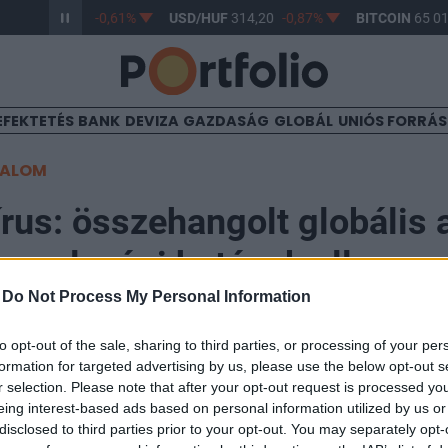
R/HUF
363,17
-0,61%
USD/HUF
314,20
-0,87%
BITCOIN
65 01
EFEKTETÉS
BANK
DEVIZA
GAZDASÁG
GLOBÁL
UNIÓS FORRÁ
TALOM
rus: összehangolt globális 
 gazdasági hatások ellen
-
Do Not Process My Personal Information
05
to opt-out of the sale, sharing to third parties, or processing of your per
formation for targeted advertising by us, please use the below opt-out s
r selection. Please note that after your opt-out request is processed y
n egyeztetnek a G7-országok pénzügyminiszterei, hog
eing interest-based ads based on personal information utilized by us or
onavírus terjedése ellen – mondta hétfőn Bruno Le Mai
disclosed to third parties prior to your opt-out. You may separately opt-