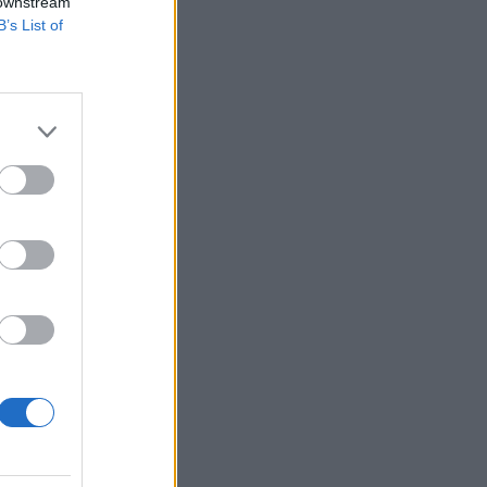
 downstream
B’s List of
ehető legjobban
erveznek, ezekről
sekbe bevonhatják
.
izetéses