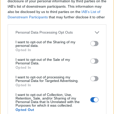
disclosure of your personal information by third parties on the
vonul – jelentette be csütörtök este a kanadai
IAB’s list of downstream participants. This information may
miniszterelnöki hivatal.
also be disclosed by us to third parties on the
IAB’s List of
Downstream Participants
that may further disclose it to other
Trudeau így otthonról fog dolgozni és lemondta az összes
third parties.
hivatalos programját, így a koronavírus miatt összehívott
Personal Data Processing Opt Outs
személyes találkozóit is. Közben Donald Trump amerikai
elnök és Mike Pence alelnök kapcsán továbbra sem végzik
I want to opt-out of the Sharing of my
personal data.
el a tesztet, noha ma az is kiderült, hogy a minap egy olyan
Opted In
brazil emberrel (Jair Bolsonaro brazil elnök kommunikációs
vezetőjével) találkoztak Trump...
I want to opt-out of the Sale of my
Personal Data.
Opted In
KEDVES OLVASÓNK!
I want to opt-out of processing my
Personal Data for Targeted Advertising.
A keresett cikk a portfolio.hu hírarchívumához
Opted In
tartozik, melynek olvasása előfizetéses
I want to opt-out of Collection, Use,
regisztrációhoz kötött.
Retention, Sale, and/or Sharing of my
Personal Data that Is Unrelated with the
Purposes for which it was collected.
Az előfizetés a következőket tartalmazza:
Opted Out
Portfolio.hu teljes cikkarchívum