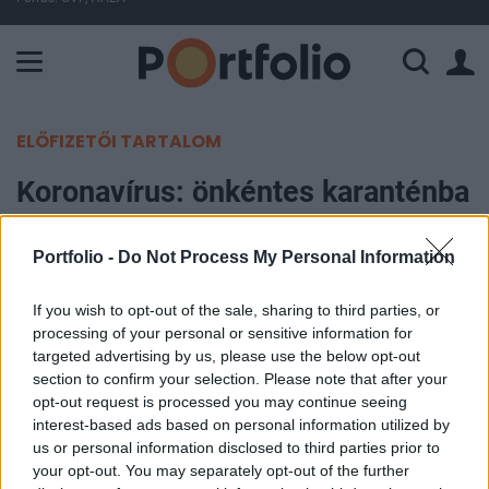
A Paksi Atomerőmű összteljesítménye 226 MW. A Duna vízállá
ELŐFIZETŐI TARTALOM
Koronavírus: önkéntes karanténba
vonult a kanadai miniszterelnök
Portfolio -
Do Not Process My Personal Information
Portfolio
2020. március 12. 19:11
If you wish to opt-out of the sale, sharing to third parties, or
processing of your personal or sensitive information for
targeted advertising by us, please use the below opt-out
Influenza-szerű tünetei vannak a kanadai
section to confirm your selection. Please note that after your
miniszterelnök feleségének, ezért koronavírus-
opt-out request is processed you may continue seeing
tesztet végeztek rajta és ameddig ennek az
interest-based ads based on personal information utilized by
us or personal information disclosed to third parties prior to
eredménye ki nem derül, addig Justin Trudeau
your opt-out. You may separately opt-out of the further
kormányfő és felesége is önkéntes karanténba