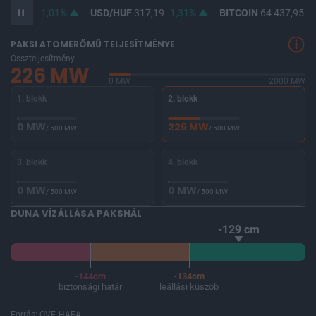
365,39
1,01%
USD/HUF
317,19
1,31%
BITCOIN
64 437,95
-0
PAKSI ATOMERŐMŰ TELJESÍTMÉNYE
Összteljesítmény
226 MW
0 MW
2000 MW
1. blokk
2. blokk
0 MW
226 MW
/ 500 MW
/ 500 MW
3. blokk
4. blokk
0 MW
0 MW
/ 500 MW
/ 500 MW
DUNA VÍZÁLLÁSA PAKSNÁL
-129 cm
-144cm
-134cm
biztonsági határ
leállási küszöb
Forrás: OVF, HAEA