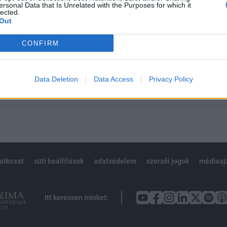
ersonal Data that Is Unrelated with the Purposes for which it
 teljes cikkarchívum
lected.
 BÉT elmúlt 2 év napon belüli
Out
CONFIRM
Előfizetés
Data Deletion
Data Access
Privacy Policy
NK VAGY?
BEJELENTKEZÉS
latkozat
süti beállítások
adatvédelem
szerzői jogok
médiaaj
Itt keressen minket: