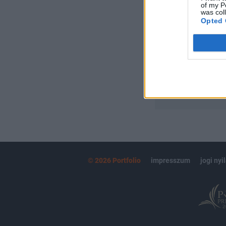
of my P
Portfolio.hu
was col
Kötéslisták:
Opted 
kötéslistái
MÁR ELŐFIZETŐ
© 2026 Portfolio
impresszum
jogi nyi