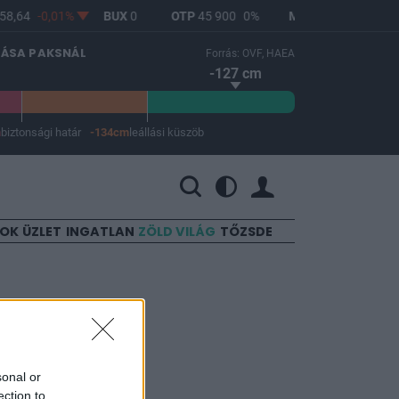
58,64
-0,01%
BUX
0
OTP
45 900
0%
MOL
4 692
1,12%
LÁSA PAKSNÁL
Forrás: OVF, HAEA
-127 cm
m
biztonsági határ
-134cm
leállási küszöb
 a leállási küszöb -134 cm.
SOK
ÜZLET
INGATLAN
ZÖLD VILÁG
TŐZSDE
bezárja
sonal or
ection to