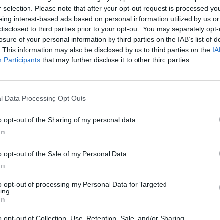
r selection. Please note that after your opt-out request is processed y
eing interest-based ads based on personal information utilized by us or
disclosed to third parties prior to your opt-out. You may separately opt-
25
losure of your personal information by third parties on the IAB’s list of
. This information may also be disclosed by us to third parties on the
IA
Participants
that may further disclose it to other third parties.
ja az iskolákat Észtország, és minden nyilvános összej
y így fékezzék meg a vírus terjedését.
 bejelentette, hogy május 1-ig bezárja az iskolákat és betiltja 
l Data Processing Opt Outs
y lassítsák a járvány terjedését – írja a Reuters. A határokon, 
o opt-out of the Sharing of my personal data.
ügyi ellenőrzést vezetnek be, a beutazóknak kérdőíven kell nyila
In
korábban. Beszüntetik a jegyek eladását...
o opt-out of the Sale of my Personal Data.
ASÓNK!
In
a portfolio.hu hírarchívumához tartozik, melynek olvasása előf
to opt-out of processing my Personal Data for Targeted
ing.
ötött.
In
övetkezőket tartalmazza:
o opt-out of Collection, Use, Retention, Sale, and/or Sharing