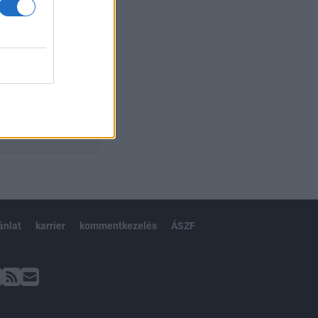
ánlat
karrier
kommentkezelés
ÁSZF