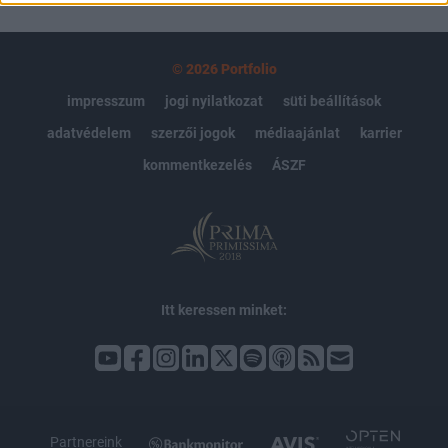
© 2026 Portfolio
impresszum
jogi nyilatkozat
süti beállítások
adatvédelem
szerzői jogok
médiaajánlat
karrier
kommentkezelés
ÁSZF
Itt keressen minket:
Partnereink