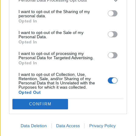
Personal Data Processing Opt Outs
KEDVES OLVASÓNK!
I want to opt-out of the Sharing of my
personal data.
Opted In
A keresett cikk a portfolio.hu hírarchívumához
tartozik, melynek olvasása előfizetéses
I want to opt-out of the Sale of my
Personal Data.
regisztrációhoz kötött.
Opted In
Az előfizetés a következőket tartalmazza:
I want to opt-out of processing my
Portfolio.hu teljes cikkarchívum
Personal Data for Targeted Advertising.
Opted In
Kötéslisták: BÉT elmúlt 2 év napon belüli
kötéslistái
I want to opt-out of Collection, Use,
Retention, Sale, and/or Sharing of my
Personal Data that Is Unrelated with the
Purposes for which it was collected.
Előfizetés
Opted Out
CONFIRM
MÁR ELŐFIZETŐNK VAGY?
BEJELENTKEZÉS
Data Deletion
Data Access
Privacy Policy