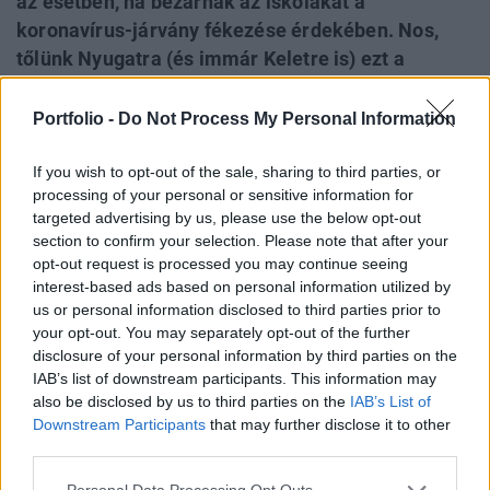
az esetben, ha bezárnák az iskolákat a
koronavírus-járvány fékezése érdekében. Nos,
tőlünk Nyugatra (és immár Keletre is) ezt a
kérdést sokkal rugalmasabban kezelik. Látszik,
hogy Magyarország nagyon nem akarja bezárni a
Portfolio -
Do Not Process My Personal Information
közoktatási intézményeket, miközben a
koronavírus már itt van közöttünk. A kormánynak
If you wish to opt-out of the sale, sharing to third parties, or
processing of your personal or sensitive information for
nagyon vékony pengeélen kell egyensúlyoznia, de
targeted advertising by us, please use the below opt-out
egy biztos: egyetlen országnak sincs második
section to confirm your selection. Please note that after your
esélye.
opt-out request is processed you may continue seeing
interest-based ads based on personal information utilized by
Orbán Viktor szavaiból ma kiderült, hogy nem adna fizetést
us or personal information disclosed to third parties prior to
a tanároknak abban az esetben, ha a kormány bezárná az
your opt-out. You may separately opt-out of the further
disclosure of your personal information by third parties on the
iskolákat. Sőt, szerinte ez a tanév is „véget érne”. Utóbbi
IAB’s list of downstream participants. This information may
nyilatkozata nem meglepő annak tükrében, hogy már
also be disclosed by us to third parties on the
IAB’s List of
Gulyás Gergely, Miniszterelnökséget vezető miniszter is úgy
Downstream Participants
that may further disclose it to other
vélekedett, hogy ebben az esetben évet kellene ismételni. A
third parties.
miniszterelnök azonban most...