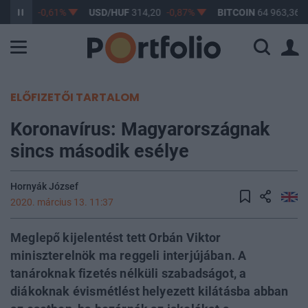
363,17
-0,61%
USD/HUF
314,20
-0,87%
BITCOIN
64 963,36
0
ELŐFIZETŐI TARTALOM
Koronavírus: Magyarországnak
sincs második esélye
Hornyák József
2020. március 13. 11:37
Meglepő kijelentést tett Orbán Viktor
miniszterelnök ma reggeli interjújában. A
tanároknak fizetés nélküli szabadságot, a
diákoknak évismétlést helyezett kilátásba abban