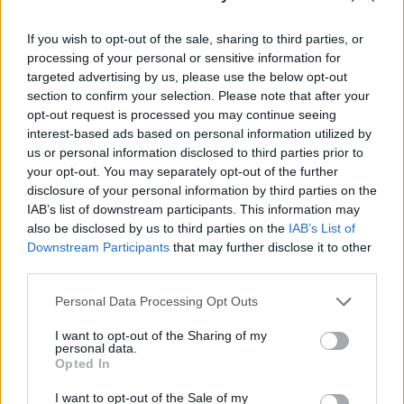
járvány kitörése óta.
If you wish to opt-out of the sale, sharing to third parties, or
Az Index emlékeztetője szerint már korábban is kiderült,
processing of your personal or sensitive information for
hogy a 64 éves Bolsonaro sajtósa is megfertőződött,
targeted advertising by us, please use the below opt-out
miután az Egyesült Államokban járt. A sajtós az Egyesült
section to confirm your selection. Please note that after your
Államokba Bolsonaróval, feleségével, és több miniszterrel
opt-out request is processed you may continue seeing
utazott. A brazil elnök szombat este találkozott Donald
interest-based ads based on personal information utilized by
us or personal information disclosed to third parties prior to
Trumppal is, az amerikai elnök Mar-a-Lago-i rezidenciáján,
your opt-out. You may separately opt-out of the further
ahol különböző fotók alapján...
disclosure of your personal information by third parties on the
IAB’s list of downstream participants. This information may
also be disclosed by us to third parties on the
IAB’s List of
KEDVES OLVASÓNK!
Downstream Participants
that may further disclose it to other
third parties.
A keresett cikk a portfolio.hu hírarchívumához
tartozik, melynek olvasása előfizetéses
Personal Data Processing Opt Outs
regisztrációhoz kötött.
I want to opt-out of the Sharing of my
Az előfizetés a következőket tartalmazza:
personal data.
Opted In
Portfolio.hu teljes cikkarchívum
Kötéslisták: BÉT elmúlt 2 év napon belüli
I want to opt-out of the Sale of my