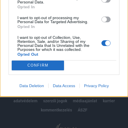
Personal Data.
kötéslistái
Opted In
Előfizetés
I want to opt-out of processing my
Personal Data for Targeted Advertising.
Opted In
I want to opt-out of Collection, Use,
MÁR ELŐFIZETŐNK VAGY?
BEJELENTKEZÉS
Retention, Sale, and/or Sharing of my
Personal Data that Is Unrelated with the
Purposes for which it was collected.
Opted Out
CONFIRM
© 2026 Portfolio
Data Deletion
Data Access
Privacy Policy
impresszum
jogi nyilatkozat
süti beállítások
adatvédelem
szerzői jogok
médiaajánlat
karrier
kommentkezelés
ÁSZF