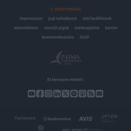
© 2026 Portfolio
impresszum
jogi nyilatkozat
süti beállítások
adatvédelem
szerzői jogok
médiaajánlat
karrier
kommentkezelés
ÁSZF
Itt keressen minket:
Partnereink