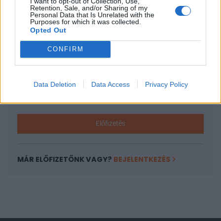
KEDVES OLVASÓNK!
I want to opt-out of Collection, Use,
Retention, Sale, and/or Sharing of my
Personal Data that Is Unrelated with the
A keresett cikk a portfolio.hu hírarchívumához
Purposes for which it was collected.
Opted Out
tartozik, melynek olvasása előfizetéses
regisztrációhoz kötött.
CONFIRM
Az előfizetés a következőket tartalmazza:
Portfolio.hu teljes cikkarchívum
Data Deletion
Data Access
Privacy Policy
Kötéslisták: BÉT elmúlt 2 év napon belüli
kötéslistái
Előfizetés
MÁR ELŐFIZETŐNK VAGY?
BEJELENTKEZÉS