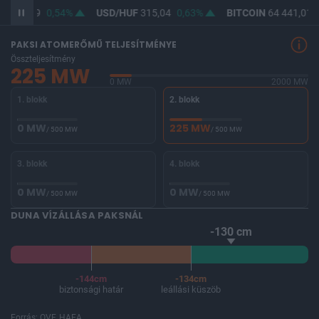
F
363,69
0,54%
USD/HUF
315,04
0,63%
BITCOIN
64 441,01
PAKSI ATOMERŐMŰ TELJESÍTMÉNYE
Összteljesítmény
225 MW
0 MW
2000 MW
1. blokk
2. blokk
0 MW
225 MW
/ 500 MW
/ 500 MW
3. blokk
4. blokk
0 MW
0 MW
/ 500 MW
/ 500 MW
DUNA VÍZÁLLÁSA PAKSNÁL
-130 cm
-144cm
-134cm
biztonsági határ
leállási küszöb
Forrás: OVF, HAEA