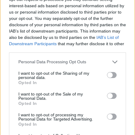
portál szombat reggel frissített adataiból. Eddig
interest-based ads based on personal information utilized by
us or personal information disclosed to third parties prior to
nem volt arra példa, hogy egy napon csak magyar
your opt-out. You may separately opt-out of the further
állampolgároknál mutatták volna ki a fertőzést, és
disclosure of your personal information by third parties on the
a 6 új esetszám is napi csúcsot jelent. Ez arra utal,
IAB’s list of downstream participants. This information may
hogy kezd gyorsulni itthon a vírus terjedése.
also be disclosed by us to third parties on the
IAB’s List of
Közben az ORFK mai jelzése szerint már közel 500
Downstream Participants
that may further disclose it to other
third parties.
embert rendeltek házi karanténba a
határellenőrzések nyomán.
Personal Data Processing Opt Outs
Amint az alábbi hivatalos összesítésből látszik: a 25-re nőtt
I want to opt-out of the Sharing of my
personal data.
fertőzött mellett tegnaphoz hasonlóan továbbra is csak 1
Opted In
ember a gyógyult, és közben immár 79-re nőtt a
I want to opt-out of the Sale of my
karanténban lévők száma, az elvégzett tesztek száma
Personal Data.
pedig 858-re ugrott. Az adatok frissítésével párhuzamosan
Opted In
a kormányzati portál csak szűkszavú közleményt adott ki,
I want to opt-out of processing my
amiben csak azt közlik, hogy ezúttal...
Personal Data for Targeted Advertising.
Opted In