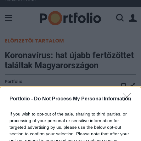
A Paksi Atomerőmű összteljesítménye 225 MW. A Duna vízállá
ELŐFIZETŐI TARTALOM
Koronavírus: hat újabb fertőzöttet
találtak Magyarországon
Portfolio
2020. március 14. 09:28
Portfolio -
Do Not Process My Personal Information
Magyarországon újabb 6 magyar állampolgárnál
mutattak ki új koronavírus-fertőzést, ezzel 25-re
If you wish to opt-out of the sale, sharing to third parties, or
processing of your personal or sensitive information for
nőtt a hazánkban diagnosztizált fertőzöttek
targeted advertising by us, please use the below opt-out
száma, és közülük immár 15 a magyar
section to confirm your selection. Please note that after your
állampolgár - derült ki a kormányzati koronavírus
opt-out request is processed you may continue seeing