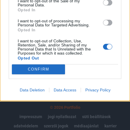
I want to opt-out of the Sale of my
Az előfizetés a következőket tartalmazza:
Personal Data.
Opted In
Portfolio.hu teljes cikkarchívum
Kötéslisták: BÉT elmúlt 2 év napon belüli
I want to opt-out of processing my
Personal Data for Targeted Advertising.
kötéslistái
Opted In
I want to opt-out of Collection, Use,
Előfizetés
Retention, Sale, and/or Sharing of my
Personal Data that Is Unrelated with the
Purposes for which it was collected.
Opted Out
MÁR ELŐFIZETŐNK VAGY?
BEJELENTKEZÉS
CONFIRM
Data Deletion
Data Access
Privacy Policy
© 2026 Portfolio
impresszum
jogi nyilatkozat
süti beállítások
adatvédelem
szerzői jogok
médiaajánlat
karrier