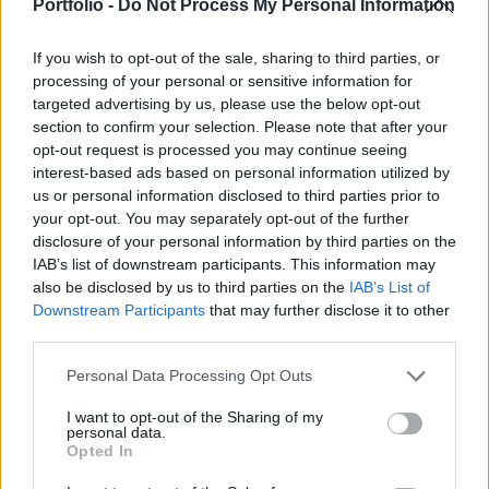
Portfolio -
Do Not Process My Personal Information
fertőzést, így a hétfői 39-ről 50-re ugrott az
igazoltan megfertőzöttek száma Magyarországon
If you wish to opt-out of the sale, sharing to third parties, or
- közölték kedd reggel a hivatalos kormányzati
processing of your personal or sensitive information for
oldalon.
targeted advertising by us, please use the below opt-out
section to confirm your selection. Please note that after your
A közlemény emlékeztet rá: ahogy a tegnapi
opt-out request is processed you may continue seeing
sajtótájékoztatón is jelezte a tisztifőorvos, a járvány
interest-based ads based on personal information utilized by
us or personal information disclosed to third parties prior to
második szakaszához érkeztünk, amikor az egyedi
your opt-out. You may separately opt-out of the further
fertőzések után már megkezdődött a vírus közösségi
disclosure of your personal information by third parties on the
terjedése, amely azt jelenti, hogy már nem lehet minden
IAB’s list of downstream participants. This information may
fertőzöttről pontosan megmondani, hogy kitől kapta a
also be disclosed by us to third parties on the
IAB’s List of
fertőzést. A jelenlegi állapot szerint az 50 itthoni fertőzött...
Downstream Participants
that may further disclose it to other
third parties.
KEDVES OLVASÓNK!
Personal Data Processing Opt Outs
A keresett cikk a portfolio.hu hírarchívumához
I want to opt-out of the Sharing of my
personal data.
tartozik, melynek olvasása előfizetéses
Opted In
regisztrációhoz kötött.