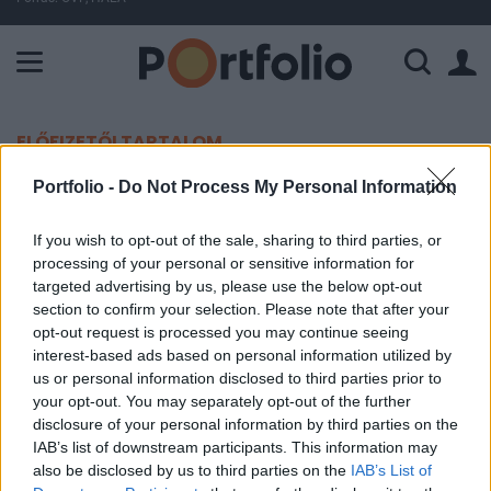
A Paksi Atomerőmű összteljesítménye 225 MW. A Duna vízállá
ELŐFIZETŐI TARTALOM
Recesszió vár Svájcra a
Portfolio -
Do Not Process My Personal Information
koronavírus miatt
If you wish to opt-out of the sale, sharing to third parties, or
processing of your personal or sensitive information for
Portfolio
targeted advertising by us, please use the below opt-out
section to confirm your selection. Please note that after your
2020. március 19. 16:25
opt-out request is processed you may continue seeing
interest-based ads based on personal information utilized by
A svájci kormány a gazdaság zsugorodásával
us or personal information disclosed to third parties prior to
számol az idén a koronavírus hatásai miatt.
your opt-out. You may separately opt-out of the further
disclosure of your personal information by third parties on the
A gazdasági államtitkárság (SECO) csütörtökön ismertetett
IAB’s list of downstream participants. This information may
előrejelzésében az szerepel, hogy a hazai összetermék
also be disclosed by us to third parties on the
IAB’s List of