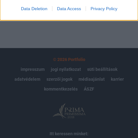
Data Deletion
Data Access
Privacy Policy
MÁR ELŐFIZETŐNK VAGY?
BEJELENTKEZÉS
© 2026 Portfolio
impresszum
jogi nyilatkozat
süti beállítások
adatvédelem
szerzői jogok
médiaajánlat
karrier
kommentkezelés
ÁSZF
Itt keressen minket: