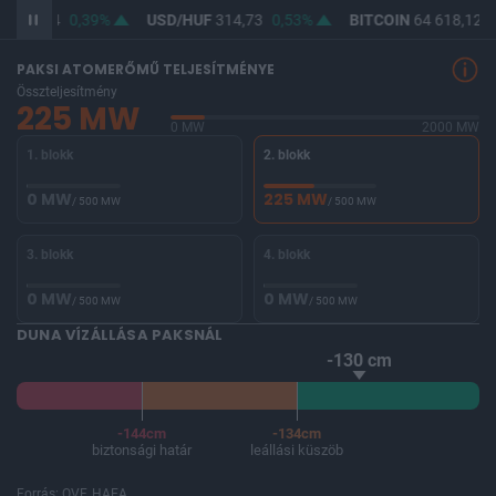
F
363,14
0,39%
USD/HUF
314,73
0,53%
BITCOIN
64 618,12
0
PAKSI ATOMERŐMŰ TELJESÍTMÉNYE
Összteljesítmény
225 MW
0 MW
2000 MW
1. blokk
2. blokk
0 MW
225 MW
/ 500 MW
/ 500 MW
3. blokk
4. blokk
0 MW
0 MW
/ 500 MW
/ 500 MW
DUNA VÍZÁLLÁSA PAKSNÁL
-130 cm
-144cm
-134cm
biztonsági határ
leállási küszöb
Forrás: OVF, HAEA