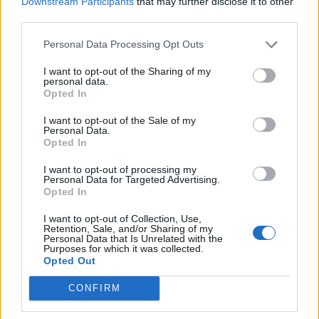
Downstream Participants
that may further disclose it to other
(GDP) 1,3 százalékkal zsugorodik az idén, az eddig várt 1,7
third parties.
százalékos növekedés helyett. Amennyiben beigazolódik a
kormány előrejelzése, a svájci gazdaság először
Personal Data Processing Opt Outs
zsugorodik 2009 óta. Akkor a svájci GDP 2,2 százalékkal
esett vissza. Ugyancsak csütörtökön...
I want to opt-out of the Sharing of my
personal data.
Opted In
KEDVES OLVASÓNK!
I want to opt-out of the Sale of my
Personal Data.
A keresett cikk a portfolio.hu hírarchívumához
Opted In
tartozik, melynek olvasása előfizetéses
I want to opt-out of processing my
regisztrációhoz kötött.
Personal Data for Targeted Advertising.
Opted In
Az előfizetés a következőket tartalmazza:
I want to opt-out of Collection, Use,
Portfolio.hu teljes cikkarchívum
Retention, Sale, and/or Sharing of my
Personal Data that Is Unrelated with the
Kötéslisták: BÉT elmúlt 2 év napon belüli
Purposes for which it was collected.
kötéslistái
Opted Out
CONFIRM
Előfizetés