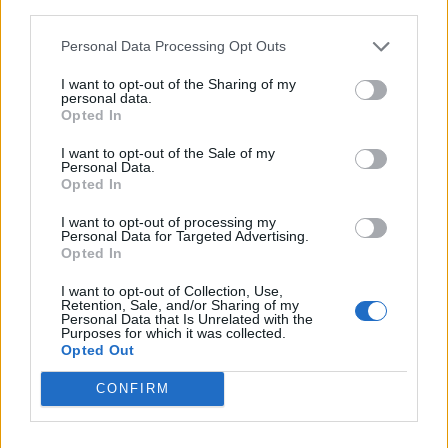
third parties.
jövőjéről. A kormány döntött arról, hogy a Miskolci Egyetem
versenyképesebb struktúrában fog tovább működni. A
Personal Data Processing Opt Outs
miniszter és a helyettes államtitkár...
I want to opt-out of the Sharing of my
personal data.
Opted In
KEDVES OLVASÓNK!
I want to opt-out of the Sale of my
Personal Data.
A keresett cikk a portfolio.hu hírarchívumához
Opted In
tartozik, melynek olvasása előfizetéses
regisztrációhoz kötött.
I want to opt-out of processing my
Personal Data for Targeted Advertising.
Opted In
Az előfizetés a következőket tartalmazza:
Portfolio.hu teljes cikkarchívum
I want to opt-out of Collection, Use,
Kötéslisták: BÉT elmúlt 2 év napon belüli
Retention, Sale, and/or Sharing of my
Personal Data that Is Unrelated with the
kötéslistái
Purposes for which it was collected.
Opted Out
Előfizetés
CONFIRM