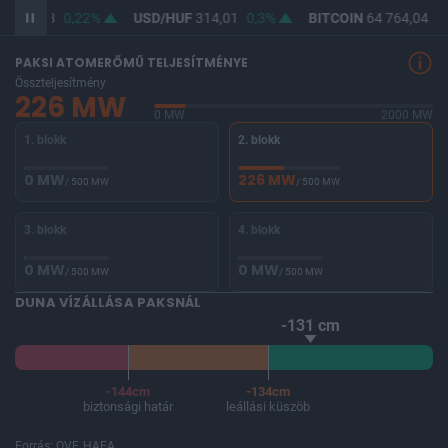
F
362,53
0,22%
USD/HUF
314,01
0,3%
BITCOIN
64 764,04
0,
PAKSI ATOMERŐMŰ TELJESÍTMÉNYE
Összteljesítmény
226 MW
0 MW
2000 MW
1. blokk
2. blokk
0 MW
226 MW
/ 500 MW
/ 500 MW
3. blokk
4. blokk
0 MW
0 MW
/ 500 MW
/ 500 MW
DUNA VÍZÁLLÁSA PAKSNÁL
-131 cm
-144cm
-134cm
biztonsági határ
leállási küszöb
Forrás: OVF, HAEA