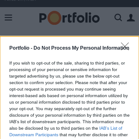
A Paksi Atomerőmű összteljesítménye 226 MW. A Duna vízállá
ELŐFIZETŐI TARTALOM
Portfolio -
Do Not Process My Personal Information
Átalakul a Miskolci Egyetem
If you wish to opt-out of the sale, sharing to third parties, or
processing of your personal or sensitive information for
Portfolio
targeted advertising by us, please use the below opt-out
2020. március 20. 19:09
section to confirm your selection. Please note that after your
opt-out request is processed you may continue seeing
A kormány arról döntött, hogy a Miskolci Egyetem
interest-based ads based on personal information utilized by
versenyképesebb struktúrában működik tovább.
us or personal information disclosed to third parties prior to
your opt-out. You may separately opt-out of the further
Palkovics László innovációs és technológiai miniszter,
disclosure of your personal information by third parties on the
IAB’s list of downstream participants. This information may
valamint Horváth Zita felsőoktatásért felelős helyettes
also be disclosed by us to third parties on the
IAB’s List of
államtitkár 2020. március 20-án Miskolcra látogatott, hogy
Downstream Participants
that may further disclose it to other
egyeztessen a Miskolci Egyetem vezetőivel az intézmény