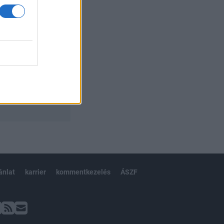
ánlat
karrier
kommentkezelés
ÁSZF