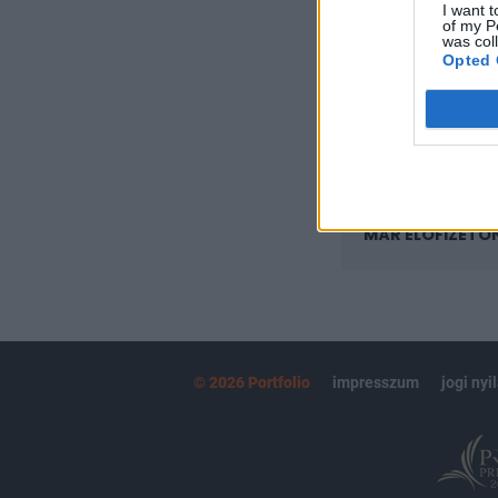
I want t
Az előfizetés a k
of my P
Portfolio.hu
was col
Opted 
Kötéslisták:
kötéslistái
MÁR ELŐFIZETŐ
© 2026 Portfolio
impresszum
jogi nyi