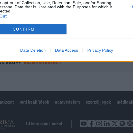
o opt-out of Collection, Use, Retention, Sale, and/or Sharing
övetkezőket tartalmazza:
ersonal Data that Is Unrelated with the Purposes for which it
 teljes cikkarchívum
lected.
Out
 BÉT elmúlt 2 év napon belüli
CONFIRM
Előfizetés
Data Deletion
Data Access
Privacy Policy
NK VAGY?
BEJELENTKEZÉS
latkozat
süti beállítások
adatvédelem
szerzői jogok
médiaaj
Itt keressen minket: