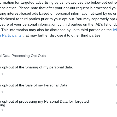
formation for targeted advertising by us, please use the below opt-out s
r selection. Please note that after your opt-out request is processed y
eing interest-based ads based on personal information utilized by us or
disclosed to third parties prior to your opt-out. You may separately opt-
25
losure of your personal information by third parties on the IAB’s list of
. This information may also be disclosed by us to third parties on the
IA
beteg hunyt el koronavírus-fertőzés miatt, egy 79 éves
Participants
that may further disclose it to other third parties.
zel háromra nőtt az elhunytak száma – áll a hivatalos 
ében.
l Data Processing Opt Outs
navírus Sajtóközpont őszinte részvétét fejezi ki, ahogy mi is.
ltak száma is: reggel még csak kettő személyről tudtunk, most v
o opt-out of the Sharing of my personal data.
 vasárnap jelentették be az első magyarországi elhunytat, akinél
In
ak meg: Kapcsolódó cikkünk 2020. 03. 15....
o opt-out of the Sale of my Personal Data.
In
ASÓNK!
to opt-out of processing my Personal Data for Targeted
a portfolio.hu hírarchívumához tartozik, melynek olvasása előf
ing.
In
ötött.