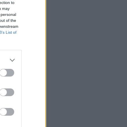
ection to
ou may
 personal
out of the
 downstream
B’s List of
 és egy 68 éves
kormányzati oldal
 Közben megugrott
iszont már hetet ír
 koronavírus
izetéses