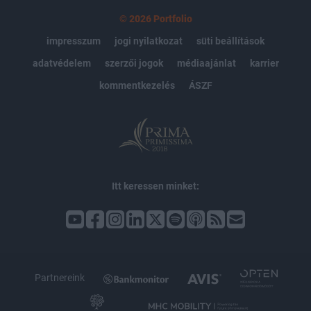
© 2026 Portfolio
impresszum
jogi nyilatkozat
süti beállítások
adatvédelem
szerzői jogok
médiaajánlat
karrier
kommentkezelés
ÁSZF
Itt keressen minket:
Partnereink