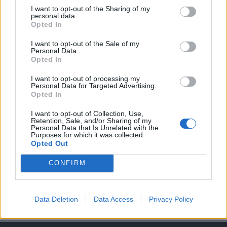
I want to opt-out of the Sharing of my
personal data.
A keresett cikk a portfolio.hu hírarchívumához
Opted In
tartozik, melynek olvasása előfizetéses
regisztrációhoz kötött.
I want to opt-out of the Sale of my
Personal Data.
Opted In
Az előfizetés a következőket tartalmazza:
Portfolio.hu teljes cikkarchívum
I want to opt-out of processing my
Personal Data for Targeted Advertising.
Kötéslisták: BÉT elmúlt 2 év napon belüli
Opted In
kötéslistái
I want to opt-out of Collection, Use,
Retention, Sale, and/or Sharing of my
Előfizetés
Personal Data that Is Unrelated with the
Purposes for which it was collected.
Opted Out
MÁR ELŐFIZETŐNK VAGY?
BEJELENTKEZÉS
CONFIRM
Data Deletion
Data Access
Privacy Policy