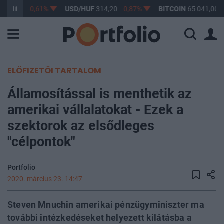
363,17
-0,61%
USD/HUF
314,20
-0,87%
BITCOIN
65 041,00
ELŐFIZETŐI TARTALOM
Államosítással is menthetik az
amerikai vállalatokat - Ezek a
szektorok az elsődleges
"célpontok"
Portfolio
2020. március 23. 14:47
Steven Mnuchin amerikai pénzügyminiszter ma
további intézkedéseket helyezett kilátásba a