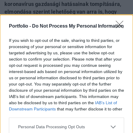
koronavírus gazdasági hatásainak tompítására,
elmondása szerint lehetőség van arra is, hogy
részvénytársaságokban szerezzen részesedést az
Portfolio -
Do Not Process My Personal Information
állam. Ez nem példa nélküli az amerikai vállalatok
történetében és az alapján, hogy mely szektorok
If you wish to opt-out of the sale, sharing to third parties, or
kértek eddig állami segítséget, gyanítható, hogy
processing of your personal or sensitive information for
kik lesznek az intézkedés elsődleges célpontjai.
targeted advertising by us, please use the below opt-out
section to confirm your selection. Please note that after your
A Fed mai lépése után megszólalt Steven Mnuchin
opt-out request is processed you may continue seeing
amerikai pénzügyminiszter, aki arról beszélt, hogy
interest-based ads based on personal information utilized by
hamarosan elfogadhatják a kormány gazdasági
us or personal information disclosed to third parties prior to
your opt-out. You may separately opt-out of the further
csomagját és további intézkedések is vannak a
disclosure of your personal information by third parties on the
tarsolyukban. Példaként említette, hogy akár
IAB’s list of downstream participants. This information may
részvénytársaságokban is részesedést szerezhetnek. Ez a
also be disclosed by us to third parties on the
IAB’s List of
lépés nem lenne példa nélküli az amerikai vállalatoknál
Downstream Participants
that may further disclose it to other
sem, sőt, a válságok...
third parties.
Personal Data Processing Opt Outs
KEDVES OLVASÓNK!