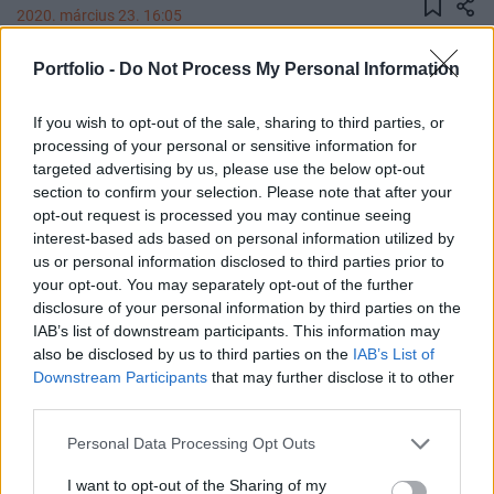
2020. március 23. 16:05
Portfolio -
Do Not Process My Personal Information
Minden idők leggyorsabb 30 százalékos esését
hozta el az amerikai tőzsdéken a koronavírus-
If you wish to opt-out of the sale, sharing to third parties, or
pánik, rövidebb idő kellett hozzá, mint a Nagy
processing of your personal or sensitive information for
Gazdasági Világválság idején.
targeted advertising by us, please use the below opt-out
section to confirm your selection. Please note that after your
22 nap. Mindössze ennyi kellett az átfogó amerikai
opt-out request is processed you may continue seeing
indexnek, az S&P 500-nak, hogy 30 százalékot zuhanjon a
interest-based ads based on personal information utilized by
legutóbbi csúcsáról, ami rekordsebességet jelent a
us or personal information disclosed to third parties prior to
your opt-out. You may separately opt-out of the further
történelemben: ez a valaha volt leggyorsabb 30 százalékos
disclosure of your personal information by third parties on the
esés az amerikai tőzsdék történetében. Hasonlóan gyors
IAB’s list of downstream participants. This information may
zuhanások előfordultak a Nagy Gazdasági Világválság
also be disclosed by us to third parties on the
IAB’s List of
idején, az 1930-as években, azonban ezek már csak...
Downstream Participants
that may further disclose it to other
third parties.
KEDVES OLVASÓNK!
Personal Data Processing Opt Outs
A keresett cikk a portfolio.hu hírarchívumához
I want to opt-out of the Sharing of my