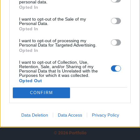
personal data.
tartozik, melynek olvasása előfizetéses
Opted In
regisztrációhoz kötött.
I want to opt-out of the Sale of my
Az előfizetés a következőket tartalmazza:
Personal Data.
Opted In
Portfolio.hu teljes cikkarchívum
Kötéslisták: BÉT elmúlt 2 év napon belüli
I want to opt-out of processing my
Personal Data for Targeted Advertising.
kötéslistái
Opted In
Előfizetés
I want to opt-out of Collection, Use,
Retention, Sale, and/or Sharing of my
Personal Data that Is Unrelated with the
Purposes for which it was collected.
Opted Out
MÁR ELŐFIZETŐNK VAGY?
BEJELENTKEZÉS
CONFIRM
Data Deletion
Data Access
Privacy Policy
© 2026 Portfolio