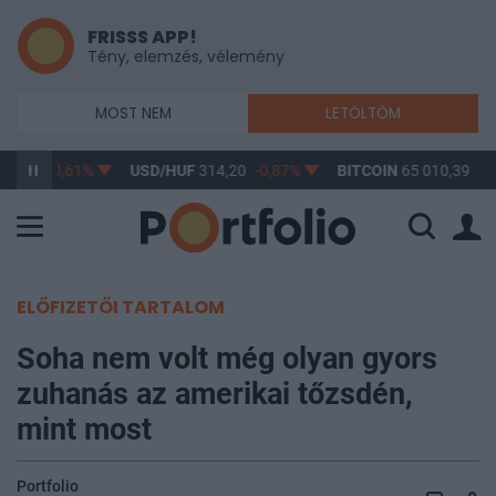
FRISSS APP!
Tény, elemzés, vélemény
MOST NEM
LETÖLTÖM
63,17
-0,61%
USD/HUF
314,20
-0,87%
BITCOIN
65 010,39
0,
ELŐFIZETŐI TARTALOM
Soha nem volt még olyan gyors
zuhanás az amerikai tőzsdén,
mint most
Portfolio