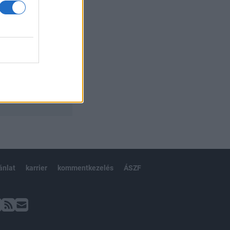
ánlat
karrier
kommentkezelés
ÁSZF