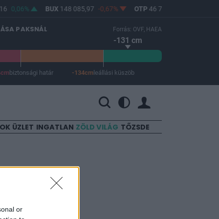
16
0,06%
BUX
148 085,97
-0,67%
OTP
46 750
-1,06%
MO
LÁSA PAKSNÁL
Forrás: OVF, HAEA
-131 cm
4cm
biztonsági határ
-134cm
leállási küszöb
 a leállási küszöb -134 cm.
SOK
ÜZLET
INGATLAN
ZÖLD VILÁG
TŐZSDE
lat? –
k
sonal or