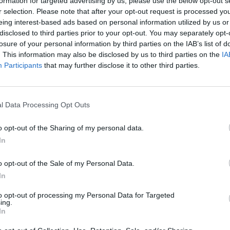
formation for targeted advertising by us, please use the below opt-out s
r selection. Please note that after your opt-out request is processed y
44
eing interest-based ads based on personal information utilized by us or
disclosed to third parties prior to your opt-out. You may separately opt-
losure of your personal information by third parties on the IAB’s list of
tő nap is csökkent Olaszországban az új koronavírus 
. This information may also be disclosed by us to third parties on the
IA
z, illetve a dél-koreai tapasztalatok biztató kilátást s
Participants
that may further disclose it to other third parties.
ol halálozás drámai és kezd felzárkózni hozzá a holla
lemzésében a Nordea Bank. Látványos ábrákkal egészít
l Data Processing Opt Outs
nyt keltő adatok jöttek Olaszországból, mivel a második egymá
navírus fertőzéses esetek száma. Mivel március 11. óta van ér
o opt-out of the Sharing of my personal data.
i Lombardia és Veneto tartományban pedig már bő egy hónapja),
In
r konkrét eredményeket kell(ene) látunk. (Korábban olasz...
o opt-out of the Sale of my Personal Data.
In
ASÓNK!
to opt-out of processing my Personal Data for Targeted
a portfolio.hu hírarchívumához tartozik, melynek olvasása előf
ing.
ötött.
In
övetkezőket tartalmazza: