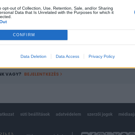
ötött.
o opt-out of Collection, Use, Retention, Sale, and/or Sharing
ersonal Data that Is Unrelated with the Purposes for which it
övetkezőket tartalmazza:
lected.
Out
 teljes cikkarchívum
 BÉT elmúlt 2 év napon belüli
CONFIRM
Előfizetés
Data Deletion
Data Access
Privacy Policy
NK VAGY?
BEJELENTKEZÉS
latkozat
süti beállítások
adatvédelem
szerzői jogok
médiaaj