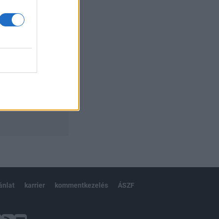
ánlat
karrier
kommentkezelés
ÁSZF