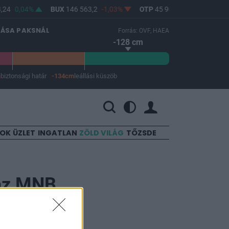
24
0,04%
BUX
146 563,2
-1,03%
OTP
45 900
-1,82%
MO
LÁSA PAKSNÁL
Forrás: OVF, HAEA
-128 cm
m
biztonsági határ
-134cm
leállási küszöb
 a leállási küszöb -134 cm.
SOK
ÜZLET
INGATLAN
ZÖLD VILÁG
TŐZSDE
 az MNB