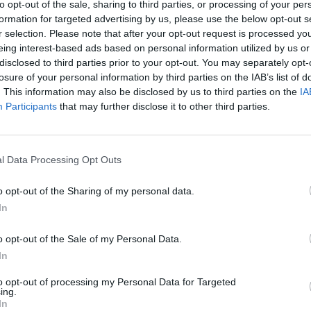
to opt-out of the sale, sharing to third parties, or processing of your per
formation for targeted advertising by us, please use the below opt-out s
12
r selection. Please note that after your opt-out request is processed y
eing interest-based ads based on personal information utilized by us or
k megfelelően eseménydús délutánt teremtett a Mag
disclosed to third parties prior to your opt-out. You may separately opt-
losure of your personal information by third parties on the IAB’s list of
táris tanács nem változtatott a kamatokon, likviditás
. This information may also be disclosed by us to third parties on the
IA
élesítve teljesen új helyzetet teremtett a bankpiacon. 
Participants
that may further disclose it to other third parties.
bbi intézkedések vannak csőben, amelyek a koronavíru
ásokra reagálnak - mondta Nagy Márton MNB-alelnök 
sen.
l Data Processing Opt Outs
Forum 2026Átalakulóban a magyar gazdaságpolitika, a válasz
o opt-out of the Sharing of my personal data.
tnak meg a körülmények és a célok. Merre tart a magyar kormá
In
 környezetben? Ez lesz a Portfolio idei kiemelt gazdaságpoliti
.Információ és jelentkezés 2020. március 24. 17:12 ...
o opt-out of the Sale of my Personal Data.
In
ASÓNK!
to opt-out of processing my Personal Data for Targeted
ing.
a portfolio.hu hírarchívumához tartozik, melynek olvasása előf
In