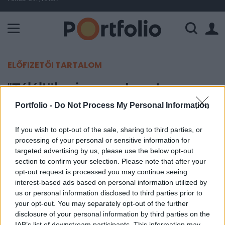
A Paksi Atomerőmű összteljesítménye 225 MW. A Duna vízállá
ELŐFIZETŐI TARTALOM
"Túléltük a jegyrendszert,
átvészeljük a koronavírust is"
Portfolio -
Do Not Process My Personal Information
If you wish to opt-out of the sale, sharing to third parties, or
Portfolio
processing of your personal or sensitive information for
2020. március 25. 18:03
targeted advertising by us, please use the below opt-out
section to confirm your selection. Please note that after your
"Túléltük a jegyrendszert, túlélhetjük a
opt-out request is processed you may continue seeing
koronavírust is" - pénzügyi veteránok osztották
interest-based ads based on personal information utilized by
us or personal information disclosed to third parties prior to
meg emlékeiket; legyen szó a 2008-as pénzügyi
your opt-out. You may separately opt-out of the further
válságról, a fekete hétfőről 1987-ben, vagy az
disclosure of your personal information by third parties on the
1970-es évek olajválságáról.
IAB’s list of downstream participants. This information may