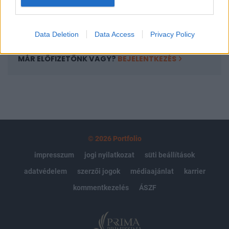
Előfizetés
Data Deletion
Data Access
Privacy Policy
MÁR ELŐFIZETŐNK VAGY?
BEJELENTKEZÉS
© 2026 Portfolio
impresszum
jogi nyilatkozat
süti beállítások
adatvédelem
szerzői jogok
médiaajánlat
karrier
kommentkezelés
ÁSZF