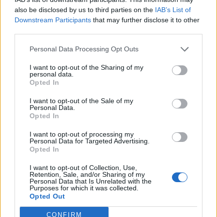
also be disclosed by us to third parties on the
IAB’s List of
Ugyan a mostani gazdasági helyzetet egy egészségügyi
Downstream Participants
that may further disclose it to other
krízis, a koronavírus-járvány okozza, és nem pedig egy
third parties.
háború, a politika vagy a tőzsdék összeomlása, rengeteget
Personal Data Processing Opt Outs
tanulhatunk a megelőző gazdasági válságokból. A
Pénzcentrum cikkében arról ír, Keith Ashworth-Lord, a
I want to opt-out of the Sharing of my
Sanford tőkealap alapítója, Ros Altmann, a brit kormány
personal data.
Opted In
volt nyugdíjügyi minisztere vagy Mike Warburton...
I want to opt-out of the Sale of my
Personal Data.
Opted In
KEDVES OLVASÓNK!
I want to opt-out of processing my
A keresett cikk a portfolio.hu hírarchívumához
Personal Data for Targeted Advertising.
tartozik, melynek olvasása előfizetéses
Opted In
regisztrációhoz kötött.
I want to opt-out of Collection, Use,
Retention, Sale, and/or Sharing of my
Az előfizetés a következőket tartalmazza:
Personal Data that Is Unrelated with the
Purposes for which it was collected.
Portfolio.hu teljes cikkarchívum
Opted Out
Kötéslisták: BÉT elmúlt 2 év napon belüli
kötéslistái
CONFIRM