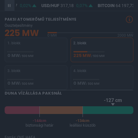
F
365,47
0,02%
USD/HUF
317,18
0,07%
BITCOIN
64 197,73
-
PAKSI ATOMERŐMŰ TELJESÍTMÉNYE
Összteljesítmény
225 MW
0 MW
2000 MW
1. blokk
2. blokk
0 MW
225 MW
/ 500 MW
/ 500 MW
3. blokk
4. blokk
0 MW
0 MW
/ 500 MW
/ 500 MW
DUNA VÍZÁLLÁSA PAKSNÁL
-127 cm
-144cm
-134cm
biztonsági határ
leállási küszöb
Forrás: OVF, HAEA