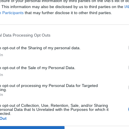
m szerződést írt alá, nettó 4,7 milliárd forint értékben
losure of your personal information by third parties on the IAB’s list of
. This information may also be disclosed by us to third parties on the
IA
t időszakban aktívan kereste Kínában a helyi szereplőkkel val
Participants
that may further disclose it to other third parties.
lalat a közelmúltban kialakított kínai üzleti kapcsolatait sikerül
nában partnerein keresztül 500 darab lélegeztetőgép gyártására 
pacitást - áll a cég közleményében. Az...
l Data Processing Opt Outs
o opt-out of the Sharing of my personal data.
ASÓNK!
In
a portfolio.hu hírarchívumához tartozik, melynek olvasása előf
o opt-out of the Sale of my Personal Data.
ötött.
In
övetkezőket tartalmazza:
to opt-out of processing my Personal Data for Targeted
 teljes cikkarchívum
ing.
 BÉT elmúlt 2 év napon belüli
In
o opt-out of Collection, Use, Retention, Sale, and/or Sharing
ersonal Data that Is Unrelated with the Purposes for which it
lected.
Előfizetés
Out