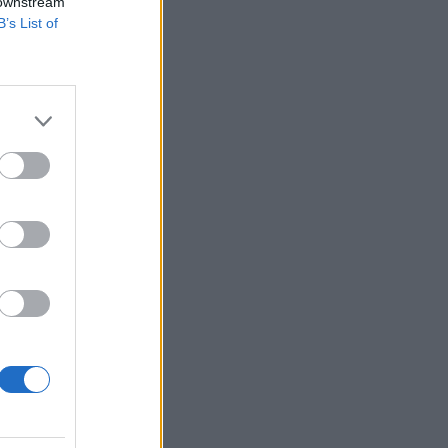
.
 downstream
B’s List of
ó együttműködési
t oly módon
és leszállítására
izetéses