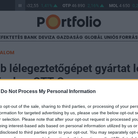
BUX
148 632,55
1,41%
OTP
46 890
2,16%
MOL
4 650
0,2
EFEKTETÉS
BANK
DEVIZA
GAZDASÁG
GLOBÁL
UNIÓS FORRÁ
TALOM
b lélegeztetőgépet gyártat l
ivel az OTT-One
-
Do Not Process My Personal Information
49
to opt-out of the sale, sharing to third parties, or processing of your per
formation for targeted advertising by us, please use the below opt-out s
r selection. Please note that after your opt-out request is processed y
arab lélegeztetőgép gyártására és szállítására szerződ
eing interest-based ads based on personal information utilized by us or
lélegeztetőgépek megvásárlására ma a Külgazdasági é
disclosed to third parties prior to your opt-out. You may separately opt-