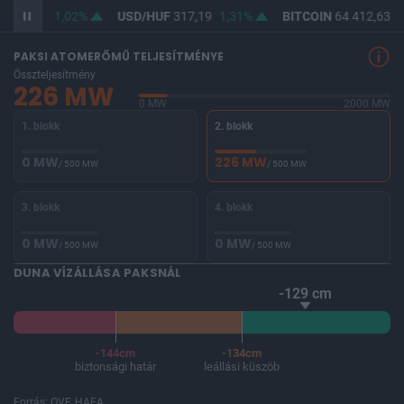
F
365,43
1,02%
USD/HUF
317,19
1,31%
BITCOIN
64 412,63
-
PAKSI ATOMERŐMŰ TELJESÍTMÉNYE
Összteljesítmény
226 MW
0 MW
2000 MW
1. blokk
2. blokk
0 MW
226 MW
/ 500 MW
/ 500 MW
3. blokk
4. blokk
0 MW
0 MW
/ 500 MW
/ 500 MW
DUNA VÍZÁLLÁSA PAKSNÁL
-129 cm
-144cm
-134cm
biztonsági határ
leállási küszöb
Forrás: OVF, HAEA