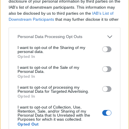
disclosure of your personal information by third parties on the
Magyarországra, regisztráljon a
IAB’s list of downstream participants. This information may
külképviseleteknél.
also be disclosed by us to third parties on the
IAB’s List of
Downstream Participants
that may further disclose it to other
A miniszter felidézte: még mindig több száz magyar van
third parties.
Észak-Amerikában, dacára annak, hogy az elmúlt öt
Personal Data Processing Opt Outs
napban a külképviseletek segítségével 667-en haza tudtak
térni. Tekintettel az Egyesült Államokban és Kanadában
I want to opt-out of the Sharing of my
personal data.
rekedt magyarok nagy számára, és arra, hogy gyakorlatilag
Opted In
nem lehet menetrend szerinti légi járattal haza térni, úgy
döntöttek, két mentőjáratot, két külön...
I want to opt-out of the Sale of my
Personal Data.
Opted In
KEDVES OLVASÓNK!
I want to opt-out of processing my
Personal Data for Targeted Advertising.
A keresett cikk a portfolio.hu hírarchívumához
Opted In
tartozik, melynek olvasása előfizetéses
I want to opt-out of Collection, Use,
regisztrációhoz kötött.
Retention, Sale, and/or Sharing of my
Personal Data that Is Unrelated with the
Purposes for which it was collected.
Az előfizetés a következőket tartalmazza:
Opted Out
Portfolio.hu teljes cikkarchívum