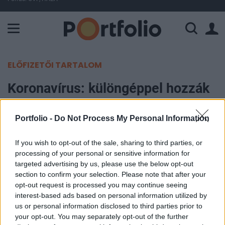
A Paksi Atomerőmű összteljesítménye 226 MW. A Duna vízállá
ELŐFIZETŐI TARTALOM
Koronavírus: különgéppel hozzák
haza a magyarokat Amerikából is
Portfolio -
Do Not Process My Personal Information
MTI
2020. március 27. 19:47
If you wish to opt-out of the sale, sharing to third parties, or
processing of your personal or sensitive information for
targeted advertising by us, please use the below opt-out
Két különrepülőgép megy az Észak-Amerikában
section to confirm your selection. Please note that after your
rekedt magyarokért a jövő héten - jelentette be a
opt-out request is processed you may continue seeing
külgazdasági és külügyminiszter péntek este a
interest-based ads based on personal information utilized by
us or personal information disclosed to third parties prior to
közösségi oldalán. Szijjártó Péter azt kérte, aki
your opt-out. You may separately opt-out of the further
szeretne a különrepülőkkel hazatérni