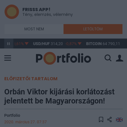
FRISSS APP!
Tény, elemzés, vélemény
MOST NEM
LETÖLTÖM
63,17
-0,61%
USD/HUF
314,20
-0,87%
BITCOIN
64 790,11
-0
ELŐFIZETŐI TARTALOM
Orbán Viktor kijárási korlátozást
jelentett be Magyarországon!
Portfolio
2020. március 27. 07:37