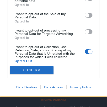
tartozik, melynek olvasása előfizetéses
personal data.
Opted In
regisztrációhoz kötött.
I want to opt-out of the Sale of my
Az előfizetés a következőket tartalmazza:
Personal Data.
Opted In
Portfolio.hu teljes cikkarchívum
Kötéslisták: BÉT elmúlt 2 év napon belüli
I want to opt-out of processing my
kötéslistái
Personal Data for Targeted Advertising.
Opted In
Előfizetés
I want to opt-out of Collection, Use,
Retention, Sale, and/or Sharing of my
Personal Data that Is Unrelated with the
Purposes for which it was collected.
Opted Out
MÁR ELŐFIZETŐNK VAGY?
BEJELENTKEZÉS
CONFIRM
Data Deletion
Data Access
Privacy Policy
© 2026 Portfolio