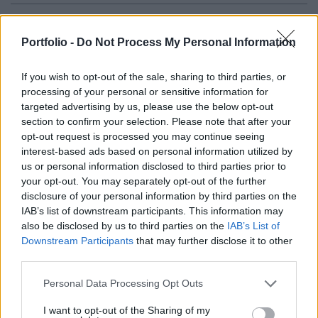
Orbán Viktor ma reggel a Kossuth Rádió
műsorában jelentette be: a kormány kijárási
Portfolio -
Do Not Process My Personal Information
korlátozást vezet be Magyarország egész
If you wish to opt-out of the sale, sharing to third parties, or
területére március 28. és április 11. éjfél között, a
processing of your personal or sensitive information for
korlátozás ma éjféltől lép életbe.
targeted advertising by us, please use the below opt-out
section to confirm your selection. Please note that after your
Ez nem teljes kijárási tilalmat jelent, ennél enyhébb
opt-out request is processed you may continue seeing
korlátozás lesz a magyar lépés, például lehetővé tették az
interest-based ads based on personal information utilized by
egészségügyi sétát is, 1,5 méteres távolság tartása mellett.
us or personal information disclosed to third parties prior to
A lépés ésszerű, arányos, nem teljes tilalom, "csak"
your opt-out. You may separately opt-out of the further
disclosure of your personal information by third parties on the
korlátozás, a rendelet hamarosan megjelenik - mondta a
IAB’s list of downstream participants. This information may
miniszterelnök. A magyar megoldás a bajor megoldásból
also be disclosed by us to third parties on the
IAB’s List of
indul ki, de kicsit ennél szigorúbb....
Downstream Participants
that may further disclose it to other
third parties.
KEDVES OLVASÓNK!
Personal Data Processing Opt Outs
A keresett cikk a portfolio.hu hírarchívumához
I want to opt-out of the Sharing of my