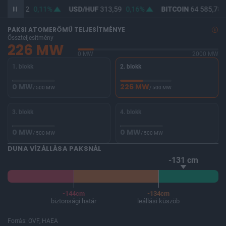
UF
362,12
0,11%
USD/HUF
313,59
0,16%
BITCOIN
64 585,78
PAKSI ATOMERŐMŰ TELJESÍTMÉNYE
Összteljesítmény
226 MW
0 MW
2000 MW
1. blokk
2. blokk
0 MW
226 MW
/ 500 MW
/ 500 MW
3. blokk
4. blokk
0 MW
0 MW
/ 500 MW
/ 500 MW
DUNA VÍZÁLLÁSA PAKSNÁL
-131 cm
-144cm
-134cm
biztonsági határ
leállási küszöb
Forrás: OVF, HAEA