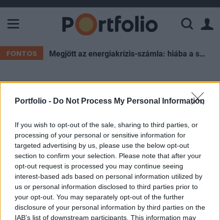
A Paksi Atomerőmű összteljesítménye 226 MW. A Duna vízállá
FONTOS
Megjött az energiakrízis-számla: hiába a spórolás, súlyos forintokat éget el az ország esténként
ELŐFIZETŐI TARTALOM
Portfolio -
Do Not Process My Personal Information
Már 343 fertőzöttje van a
koronavírusnak Magyarországon
If you wish to opt-out of the sale, sharing to third parties, or
processing of your personal or sensitive information for
targeted advertising by us, please use the below opt-out
Portfolio
section to confirm your selection. Please note that after your
2020. március 28. 07:09
opt-out request is processed you may continue seeing
interest-based ads based on personal information utilized by
us or personal information disclosed to third parties prior to
Újabb magyar állampolgároknál mutatták ki az új
your opt-out. You may separately opt-out of the further
koronavírus-fertőzést (COVID-19), ezzel 343-ra
disclosure of your personal information by third parties on the
nőtt a hazánkban beazonosított fertőzöttek száma
IAB’s list of downstream participants. This information may