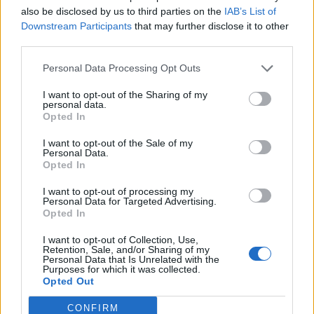
és elhunyt egy újabb idős - krónikus
also be disclosed by us to third parties on the
IAB’s List of
Downstream Participants
that may further disclose it to other
alapbetegségekkel küzdő – beteg.
third parties.
A hazánkban beazonosított új koronavírus-fertőzöttek
Personal Data Processing Opt Outs
száma: 343 fő. Közülük 10 iráni, 2 brit, 1 kazah, 1 vietnámi
és 329 magyar állampolgár. A koronavirus.gov.hu
I want to opt-out of the Sharing of my
personal data.
figyelmeztet: a csoportos megbetegedések szakaszában
Opted In
vagyunk, amikor közösségben, személyes érintkezések
I want to opt-out of the Sale of my
útján terjed a fertőzés. Magyarországon is már bárhol és
Personal Data.
bárkiben jelen lehet a vírus. A beazonosított...
Opted In
I want to opt-out of processing my
Personal Data for Targeted Advertising.
KEDVES OLVASÓNK!
Opted In
A keresett cikk a portfolio.hu hírarchívumához
I want to opt-out of Collection, Use,
tartozik, melynek olvasása előfizetéses
Retention, Sale, and/or Sharing of my
Personal Data that Is Unrelated with the
regisztrációhoz kötött.
Purposes for which it was collected.
Opted Out
Az előfizetés a következőket tartalmazza:
CONFIRM
Portfolio.hu teljes cikkarchívum