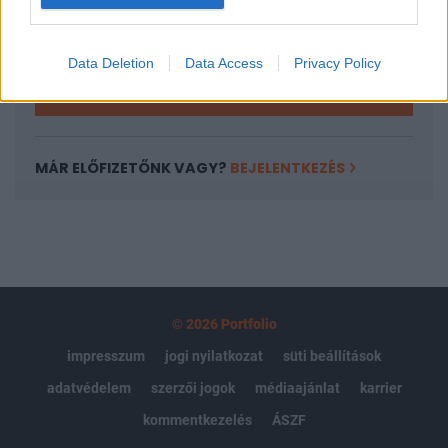
Kötéslisták: BÉT elmúlt 2 év napon belüli
kötéslistái
Data Deletion
Data Access
Privacy Policy
Előfizetés
MÁR ELŐFIZETŐNK VAGY?
BEJELENTKEZÉS
© 2026 Portfolio
impresszum
jogi nyilatkozat
süti beállítások
adatvédelem
szerzői jogok
médiaajánlat
karrier
kommentkezelés
ÁSZF