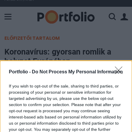
A Paksi Atomerőmű összteljesítménye 226 MW. A Duna vízállá
ELŐFIZETŐI TARTALOM
Koronavírus: gyorsan romlik a
helyzet Európában,
Magyarországon tömeges
Portfolio -
Do Not Process My Personal Information
megbetegedések jöhetnek
If you wish to opt-out of the sale, sharing to third parties, or
processing of your personal or sensitive information for
Portfolio
|
MTI
targeted advertising by us, please use the below opt-out
2020. március 29. 22:07
section to confirm your selection. Please note that after your
opt-out request is processed you may continue seeing
Magyarországon, Európában és az Egyesült
interest-based ads based on personal information utilized by
us or personal information disclosed to third parties prior to
Államokban is gyorsul az új koronavírus terjedése
your opt-out. You may separately opt-out of the further