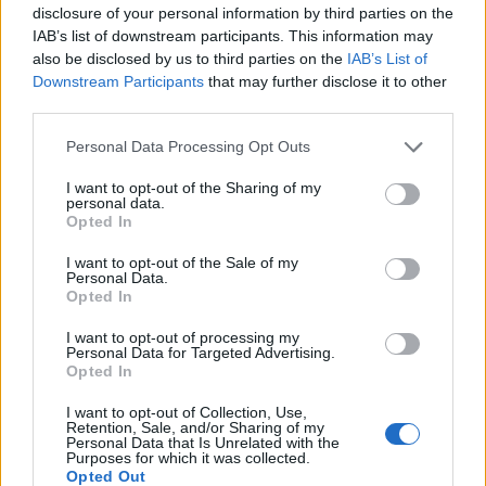
- derül ki a legfrissebb adatokból. A járvány
disclosure of your personal information by third parties on the
terjedését korlátozni kívánó erőfeszítések
IAB’s list of downstream participants. This information may
egyelőre csak részsikereket hoznak, miközben a
also be disclosed by us to third parties on the
IAB’s List of
Downstream Participants
that may further disclose it to other
gazdasági veszteségek súlyosak. A koronavírus-
third parties.
járvány hírei percről percre.
Personal Data Processing Opt Outs
2020. március 29. 22:07 Megosztás A Közel-Keleten is
terjed a vírus: már Szíriában is van halálos áldozat A Közel-
I want to opt-out of the Sharing of my
personal data.
Kelet országaiban is terjed az új koronavírus okozta Covid-
Opted In
19 betegség, és vasárnap Szíriában bejelentették, hogy már
I want to opt-out of the Sale of my
ott is van...
Personal Data.
Opted In
KEDVES OLVASÓNK!
I want to opt-out of processing my
Personal Data for Targeted Advertising.
Opted In
A keresett cikk a portfolio.hu hírarchívumához
tartozik, melynek olvasása előfizetéses
I want to opt-out of Collection, Use,
Retention, Sale, and/or Sharing of my
regisztrációhoz kötött.
Personal Data that Is Unrelated with the
Purposes for which it was collected.
Az előfizetés a következőket tartalmazza:
Opted Out