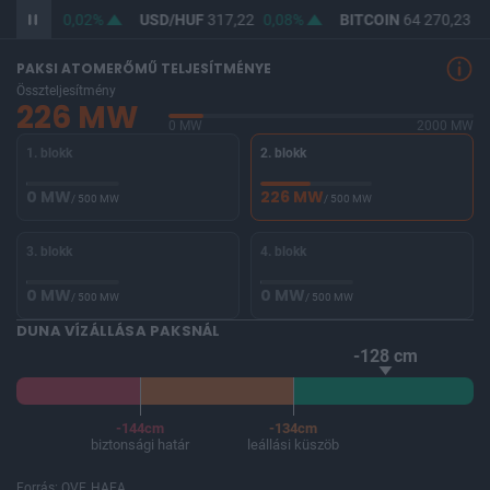
365,49
0,02%
USD/HUF
317,22
0,08%
BITCOIN
64 270,23
0
PAKSI ATOMERŐMŰ TELJESÍTMÉNYE
Összteljesítmény
226 MW
0 MW
2000 MW
1. blokk
2. blokk
0 MW
226 MW
/ 500 MW
/ 500 MW
3. blokk
4. blokk
0 MW
0 MW
/ 500 MW
/ 500 MW
DUNA VÍZÁLLÁSA PAKSNÁL
-128 cm
-144cm
-134cm
biztonsági határ
leállási küszöb
Forrás: OVF, HAEA