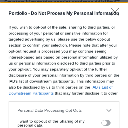
Egyetem kimutatása szerint vasárnap délelőtt 57
695 fertőzöttet tartottak nyilván, ami 6824 esettel
Portfolio -
Do Not Process My Personal Information
- 13,4 százalékkal - több azt egy nappal korábbi 50
871-nél. A vírus okozta betegségben elhunytak
If you wish to opt-out of the sale, sharing to third parties, or
száma 351-ről 433-ra emelkedett.
processing of your personal or sensitive information for
targeted advertising by us, please use the below opt-out
A nyilvántartott fertőzöttek számának növekedési üteme
section to confirm your selection. Please note that after your
így visszatért az utóbbi időszakot jellemző 10-15 százalék
opt-out request is processed you may continue seeing
interest-based ads based on personal information utilized by
közötti szinthez. Előző nap még jóval alacsonyabb, 7,5
us or personal information disclosed to third parties prior to
százalékos növekedést regisztráltak. A Robert Koch
your opt-out. You may separately opt-out of the further
országos járványügyi intézet (RKI) vezetője egy vasárnapi
disclosure of your personal information by third parties on the
lapinterjúban figyelmeztetett, hogy Németország még
IAB’s list of downstream participants. This information may
mindig csak a járvány elején tart...
also be disclosed by us to third parties on the
IAB’s List of
Downstream Participants
that may further disclose it to other
third parties.
KEDVES OLVASÓNK!
Personal Data Processing Opt Outs
A keresett cikk a portfolio.hu hírarchívumához
I want to opt-out of the Sharing of my
tartozik, melynek olvasása előfizetéses
personal data.