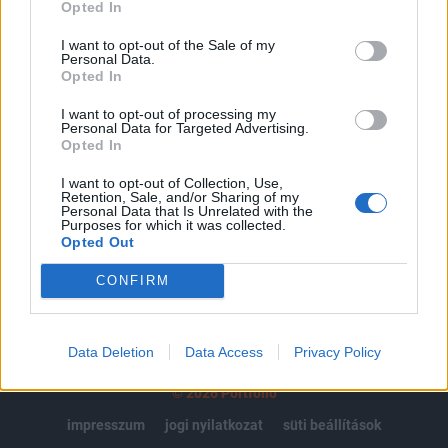
regisztrációhoz kötött.
Opted In
Az előfizetés a következőket tartalmazza:
I want to opt-out of the Sale of my
Personal Data.
Portfolio.hu teljes cikkarchívum
Opted In
Kötéslisták: BÉT elmúlt 2 év napon belüli
kötéslistái
I want to opt-out of processing my
Personal Data for Targeted Advertising.
Opted In
Előfizetés
I want to opt-out of Collection, Use,
Retention, Sale, and/or Sharing of my
Personal Data that Is Unrelated with the
Purposes for which it was collected.
MÁR ELŐFIZETŐNK VAGY?
BEJELENTKEZÉS
Opted Out
CONFIRM
Data Deletion
Data Access
Privacy Policy
© 2026 Portfolio
impresszum
jogi nyilatkozat
süti beállítások