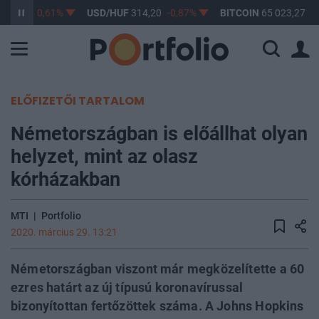
363,17
-0,61%
USD/HUF
314,20
-0,87%
BITCOIN
65 023,27
0
ELŐFIZETŐI TARTALOM
Németországban is előállhat olyan
helyzet, mint az olasz
kórházakban
MTI
|
Portfolio
2020. március 29. 13:21
Németországban viszont már megközelítette a 60
ezres határt az új típusú koronavírussal
bizonyítottan fertőzöttek száma. A Johns Hopkins