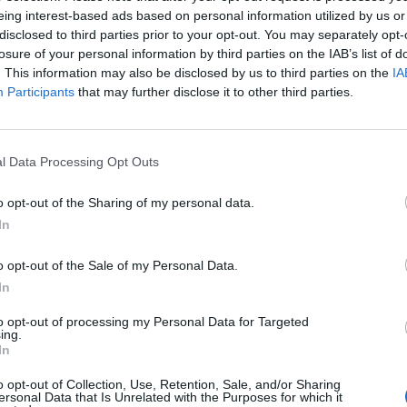
eing interest-based ads based on personal information utilized by us or
41
disclosed to third parties prior to your opt-out. You may separately opt-
losure of your personal information by third parties on the IAB’s list of
. This information may also be disclosed by us to third parties on the
IA
kkent a halálozások száma vasárnap Olaszországban a
Participants
that may further disclose it to other third parties.
, és az új esetek száma is némi bizakodásra ad okot.
an haltak meg 24 óra leforgása alatt a koronavírus-járvány mia
l Data Processing Opt Outs
ették életüket a járvány kirobbanása óta. A napi halálozások 
ező napon csökkent, írja a Reuters. Pénteken 919-en hunytak el
o opt-out of the Sharing of my personal data.
zombaton pedig 889-en veszítették életüket. Ehhez képest a vas
In
ASÓNK!
o opt-out of the Sale of my Personal Data.
In
a portfolio.hu hírarchívumához tartozik, melynek olvasása előf
to opt-out of processing my Personal Data for Targeted
ötött.
ing.
In
övetkezőket tartalmazza:
 teljes cikkarchívum
o opt-out of Collection, Use, Retention, Sale, and/or Sharing
ersonal Data that Is Unrelated with the Purposes for which it
 BÉT elmúlt 2 év napon belüli