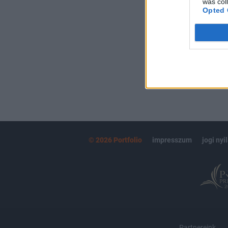
was col
kötéslistái
Opted 
MÁR ELŐFIZETŐ
© 2026 Portfolio
impresszum
jogi nyi
Partnereink