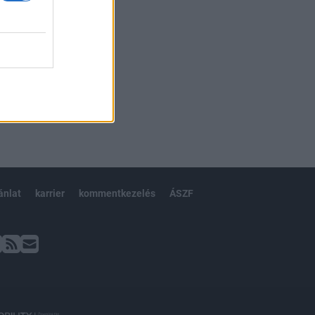
ánlat
karrier
kommentkezelés
ÁSZF