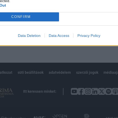
lected.
Out
CONFIRM
Előfizetés
Data Deletion
Data Access
Privacy Policy
NK VAGY?
BEJELENTKEZÉS
latkozat
süti beállítások
adatvédelem
szerzői jogok
médiaaj
Itt keressen minket: