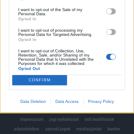
Az előfizetés a következőket tartalmazza:
I want to opt-out of the Sale of my
Portfolio.hu teljes cikkarchívum
Personal Data.
Kötéslisták: BÉT elmúlt 2 év napon belüli
Opted In
kötéslistái
I want to opt-out of processing my
Personal Data for Targeted Advertising.
Opted In
Előfizetés
I want to opt-out of Collection, Use,
Retention, Sale, and/or Sharing of my
Personal Data that Is Unrelated with the
MÁR ELŐFIZETŐNK VAGY?
BEJELENTKEZÉS
Purposes for which it was collected.
Opted Out
CONFIRM
Data Deletion
Data Access
Privacy Policy
© 2026 Portfolio
impresszum
jogi nyilatkozat
süti beállítások
adatvédelem
szerzői jogok
médiaajánlat
karrier