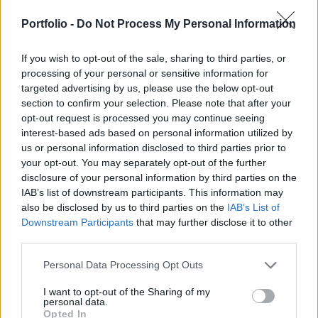
én kihirdetett veszélyhelyzettel összefüggő
rendkívüli intézkedések hatályának
Portfolio -
Do Not Process My Personal Information
meghosszabbítását - írja a Kormányzati
If you wish to opt-out of the sale, sharing to third parties, or
Tájékoztatási Központ közleményben.
processing of your personal or sensitive information for
targeted advertising by us, please use the below opt-out
A kormány a veszélyhelyzet végéig fenntartja az olyan
section to confirm your selection. Please note that after your
családvédelmi intézkedéseket, mint a gyed, gyes, gyet
opt-out request is processed you may continue seeing
ellátások meghosszabbítása - írják. Ugyancsak
interest-based ads based on personal information utilized by
meghosszabbítja a kormány a kórházparancsnokok
us or personal information disclosed to third parties prior to
megbízásáról szóló jogszabály hatályát és az eddig
your opt-out. You may separately opt-out of the further
bejelentett gazdaságvédelmi intézkedéseket: pl. a
disclosure of your personal information by third parties on the
IAB’s list of downstream participants. This information may
hiteltörlesztések és végrehajtások felfüggesztését, a kata...
also be disclosed by us to third parties on the
IAB’s List of
Downstream Participants
that may further disclose it to other
third parties.
KEDVES OLVASÓNK!
A keresett cikk a portfolio.hu hírarchívumához
Personal Data Processing Opt Outs
tartozik, melynek olvasása előfizetéses
I want to opt-out of the Sharing of my
regisztrációhoz kötött.
personal data.
Opted In