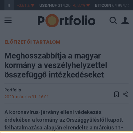
F
363,17
-0,61%
USD/HUF
314,20
-0,87%
BITCOIN
64 994,12
ELŐFIZETŐI TARTALOM
Meghosszabbítja a magyar
kormány a veszélyhelyzettel
összefüggő intézkedéseket
Portfolio
2020. március 31. 16:01
A koronavírus-járvány elleni védekezés
érdekében a kormány az Országgyűléstől kapott
felhatalmazása alapján elrendelte a március 11-