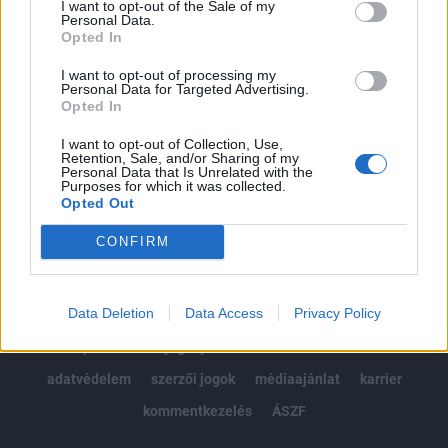
I want to opt-out of the Sale of my
Kötéslisták: BÉT elmúlt 2 év napon belüli
Personal Data.
kötéslistái
Opted In
I want to opt-out of processing my
Előfizetés
Personal Data for Targeted Advertising.
Opted In
I want to opt-out of Collection, Use,
MÁR ELŐFIZETŐNK VAGY?
BEJELENTKEZÉS
Retention, Sale, and/or Sharing of my
Personal Data that Is Unrelated with the
Purposes for which it was collected.
Opted Out
CONFIRM
Data Deletion
Data Access
Privacy Policy
© 2026 Portfolio
impresszum
jogi nyilatkozat
süti beállítások
adatvédelem
szerzői jogok
médiaajánlat
karrier
kommentkezelés
ÁSZF