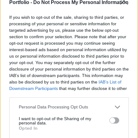
aranyvásárlás funkció is elérhetővé válik az appon
Portfolio -
Do Not Process My Personal Information
keresztül – jelentették be.
If you wish to opt-out of the sale, sharing to third parties, or
Banking Technology 2026Agentic AI, fintech harc és
processing of your personal or sensitive information for
targeted advertising by us, please use the below opt-out
digitális bankolás - Technológiai és üzleti deep dive banki
section to confirm your selection. Please note that after your
topvezetőkkel! November 10-én jön a Portfolio Banking
opt-out request is processed you may continue seeing
Technology, regisztráció és részletek itt!Információ és
interest-based ads based on personal information utilized by
jelentkezésA díjmentes, vagyis standard csomagot
us or personal information disclosed to third parties prior to
használó felhasználók 1,5%-os tranzakciós díjért cserébe
your opt-out. You may separately opt-out of the further
vehetnek kriptót, májustól a díjat 2,5%-ra emeli...
disclosure of your personal information by third parties on the
IAB’s list of downstream participants. This information may
also be disclosed by us to third parties on the
IAB’s List of
KEDVES OLVASÓNK!
Downstream Participants
that may further disclose it to other
third parties.
A keresett cikk a portfolio.hu hírarchívumához
tartozik, melynek olvasása előfizetéses
Personal Data Processing Opt Outs
regisztrációhoz kötött.
I want to opt-out of the Sharing of my
personal data.
Az előfizetés a következőket tartalmazza:
Opted In
Portfolio.hu teljes cikkarchívum